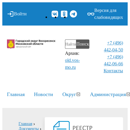
Версия для
Войти
слабовидящих
+7 (496)
Поиск
442-04-50
Архив:
+7 (496)
old.vos-
442-06-66
mo.ru
Контакты⁠
Главная
Новости
Округ
Администрация
Главная
Документы