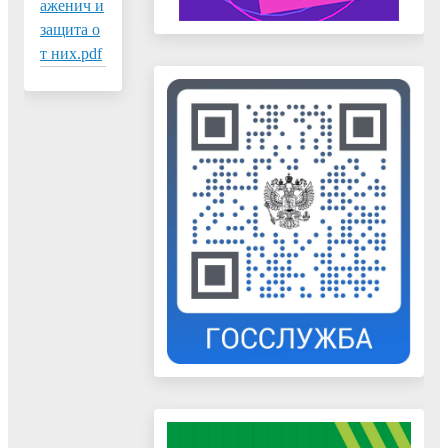
аженич и
защита о
т них.pdf