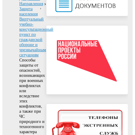
Направления
Защита
населения
Виртуальный
учебно-
консультационный
пункт по
гражданской
обороне и
чрезвычайным
ситуациям
Способы
защиты от
опасностей,
возникающих
при военных
конфликтах
или
вследствие
этих
конфликтов,
а также при
ЧС
природного и
техногенного
характера