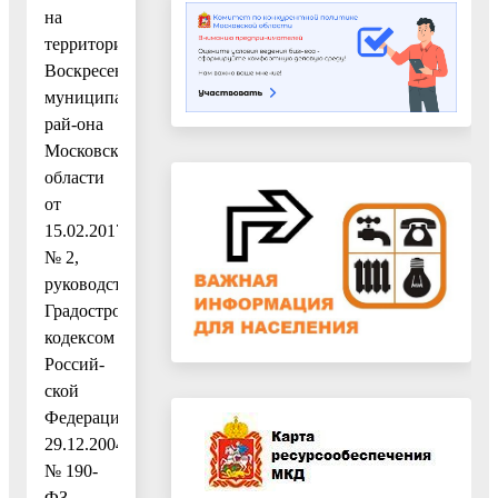
на
территории
Воскресенского
муниципального
рай-она
Московской
области
от
15.02.2017
№ 2,
руководствуясь
Градостроительным
кодексом
Россий-
ской
Федерации
29.12.2004
№ 190-
ФЗ,