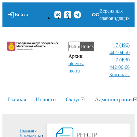
Версия для
Войти
слабовидящих
+7 (496)
Поиск
442-04-50
Архив:
+7 (496)
old.vos-
442-06-66
mo.ru
Контакты⁠
Главная
Новости
Округ
Администрация
Главная
Документы