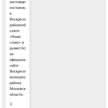
настоящее
постановление
в
Воскресенской
районной
газете
«Наше
слово» и
разместить
на
официальном
сайте
Воскресенского
муниципального
района
Московской
области.
3.