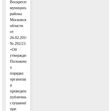
Воскресенского
муниципального
района
Московской
области
от
26.02.2016
№ 292/23
«Об
утверждении
Положения
о
порядке
организации
и
проведении
публичных
слушаний
при