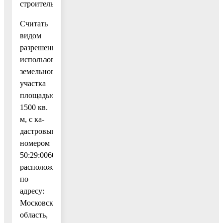
строительства».
Считать
видом
разрешенного
использования
земельного
участка
площадью
1500 кв.
м, с ка-
дастровым
номером
50:29:0060208:128,
расположенного
по
адресу:
Московская
область,