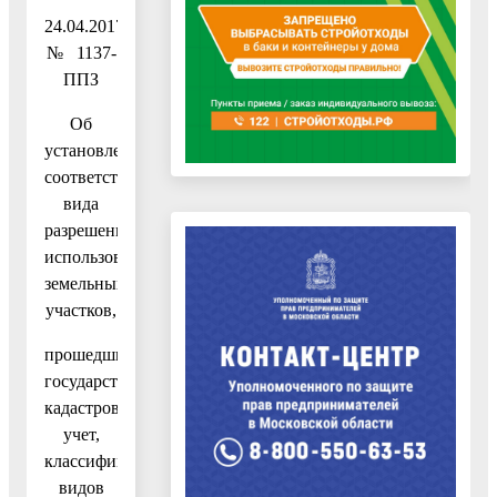
24.04.2017
№ 1137-
ППЗ
Об
установлении
соответствия
вида
разрешенного
использования
земельных
участков,
прошедших
государственный
кадастровый
учет,
классификатору
видов