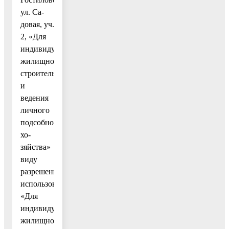
ул. Са-
довая, уч.
2, «Для
индивидуального
жилищного
строительства
и
ведения
личного
подсобного
хо-
зяйства»
виду
разрешенного
использования
«Для
индивидуального
жилищного