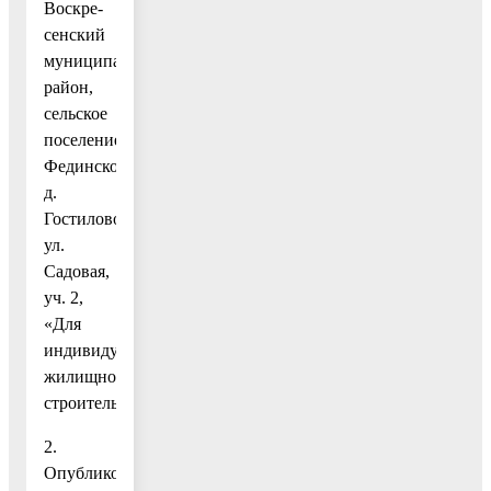
Воскре-
сенский
муниципальный
район,
сельское
поселение
Фединское,
д.
Гостилово,
ул.
Садовая,
уч. 2,
«Для
индивидуального
жилищного
строительства».
2.
Опубликовать