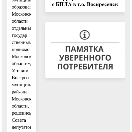
образований
Московской
области
отдельными
государ-
ственными
полномочиями
Московской
области»,
Уставом
Воскресенского
муниципального
рай-она
Московской
области,
решением
Совета
депутатов