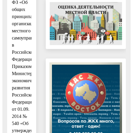
ФЗ «Об
общих
принципах
организации
местного
самоуправления
в
Российской
Федерации»,
Приказом
Министерства
экономического
развития
Российской
Федерации
от 01.09.
2014 №
540 «Об
утверждении