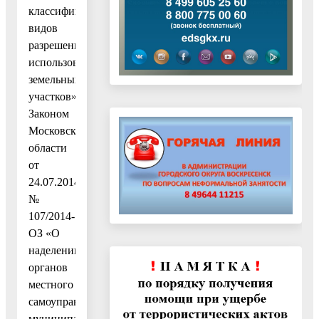
классификатора
видов
разрешенного
использования
земельных
участков»,
Законом
Московской
области
от
24.07.2014
№
107/2014-
ОЗ «О
наделении
органов
местного
самоуправления
муниципальных