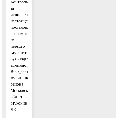
Контроль
за
исполнением
настоящего
постановления
возложить
на
первого
заместителя
руководителя
администрации
Воскресенского
муниципального
района
Московской
области
Муконина
Д.С.