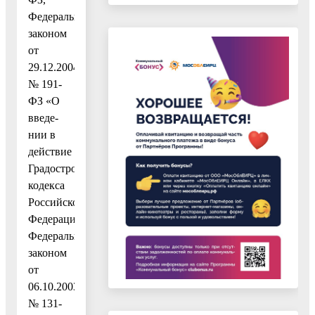
Федеральным
законом
от
29.12.2004
№ 191-
ФЗ «О
введе-
нии в
действие
Градостроительного
кодекса
Российской
Федерации»,
Федеральным
законом
от
06.10.2003
№ 131-