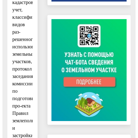
кадастровый
учет,
классификатору
видов
раз-
решенного
использования
земельных
участков,
протокол
заседания
комиссии
по
подготовке
про-екта
Правил
землепользования
и
застройки