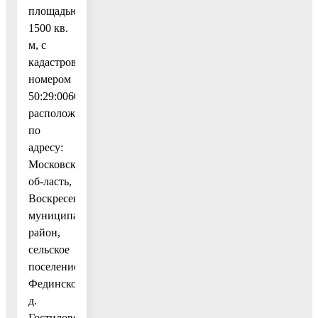
площадью
1500 кв.
м, с
кадастровым
номером
50:29:0060208:128,
расположенного
по
адресу:
Московская
об-ласть,
Воскресенский
муниципальный
район,
сельское
поселение
Фединское,
д.
Гостилово,