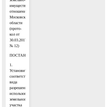
имущественных
отношений
Московской
области
(прото-
кол от
30.03.2017
№ 12)
ПОСТАНОВЛЯЮ:
1.
Установить
соответствие
вида
разрешенного
использования
земельного
участка