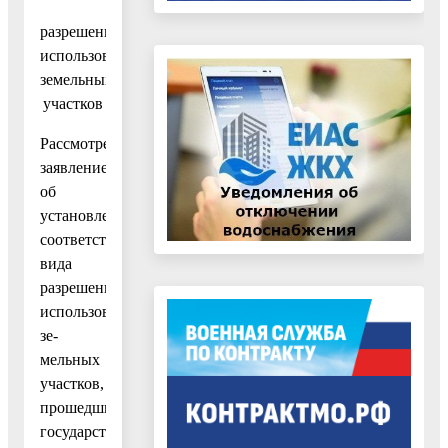
разрешенного
использования
земельных
участков
Рассмотрев
заявление
об
установлении
соответствия
вида
разрешенного
использования
зе-
мельных
участков,
прошедших
государственный