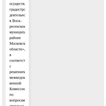
осуществлении
градостроительной
деятельности
в Воск-
ресенском
муниципальном
районе
Московской
области»,
в
соответствии
с
решением
межведомст-
венной
Комиссии
по
вопросам
земельно-