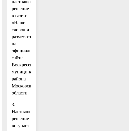
настоящее
решение
в газете
«Наше
слово» и
разместить
на
официальном
сайте
Воскресенского
муниципального
района
Московской
области.
3.
Настоящее
решение
вступает