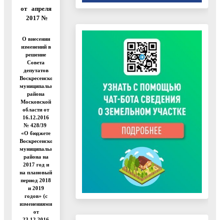
от апреля
2017 №
О внесении
изменений в
решение
Совета
депутатов
Воскресенского
муниципального
района
Московской
области от
16.12.2016
№ 428/39
«О бюджете
Воскресенского
муниципального
района на
2017 год и
на плановый
период 2018
и 2019
годов» (с
изменениями
от
23.12.2016