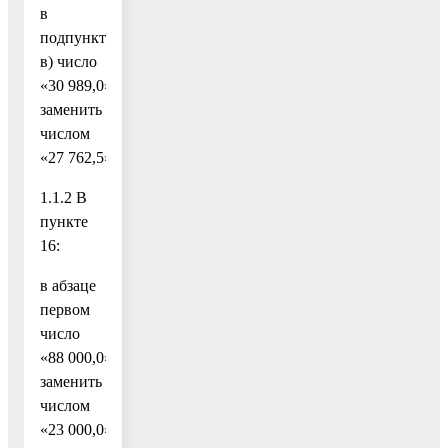
в
подпункте
в) число
«30 989,0»
заменить
числом
«27 762,5»;
1.1.2 В
пункте
16:
в абзаце
первом
число
«88 000,0»
заменить
числом
«23 000,0»;