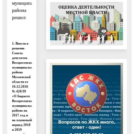
муниципального
района
решил:
1. Внести в
решение
Совета
депутатов
Воскресенского
муниципального
района
Московской
области от
16.12.2016
№ 428/39
«О бюджете
Воскресенского
муниципального
района на
2017 год и
на плановый
период 2018
и 2019