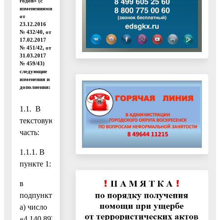
годов» (с
изменениями
от
23.12.2016
№ 432/40, от
17.02.2017
№ 451/42, от
31.03.2017
№ 459/43)
следующие
изменения и
дополнения:
1.1. В
текстовую
часть:
1.1.1. В
пункте 1:
в
подпункте
а) число
«4 140 897,3»