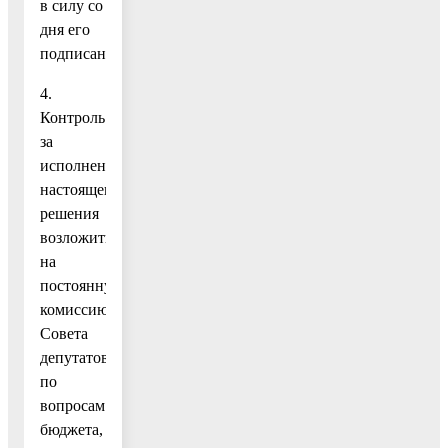
в силу со
дня его
подписания.
4.
Контроль
за
исполнением
настоящего
решения
возложить
на
постоянную
комиссию
Совета
депутатов
по
вопросам
бюджета,