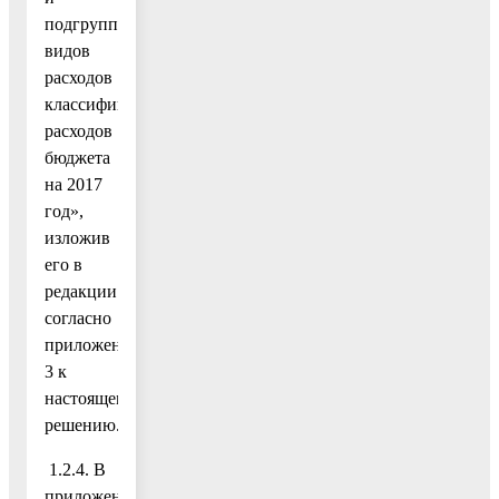
подгруппам
видов
расходов
классификации
расходов
бюджета
на 2017
год»,
изложив
его в
редакции
согласно
приложению
3 к
настоящему
решению.
1.2.4. В
приложение