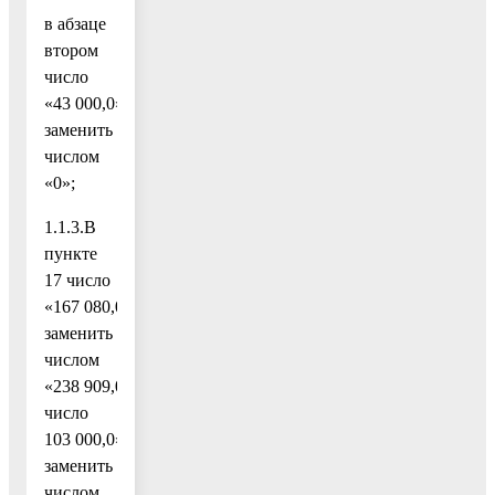
в абзаце
втором
число
«43 000,0»
заменить
числом
«0»;
1.1.3.В
пункте
17 число
«167 080,0»
заменить
числом
«238 909,0»,
число
103 000,0»
заменить
числом