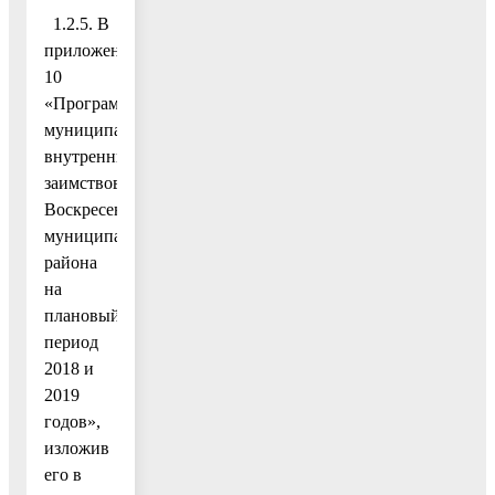
1.2.5. В
приложение
10
«Программа
муниципальных
внутренних
заимствований
Воскресенского
муниципального
района
на
плановый
период
2018 и
2019
годов»,
изложив
его в