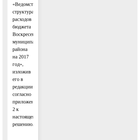
«Ведомственная
структура
расходов
бюджета
Воскресенского
муниципального
района
на 2017
год»,
изложив
его в
редакции
согласно
приложению
2 к
настоящему
решению.