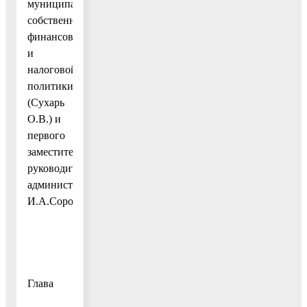
муниципальной
собственности,
финансовой
и
налоговой
политики
(Сухарь
О.В.) и
первого
заместителя
руководителя
администрации
И.А.Сорокина.
Глава