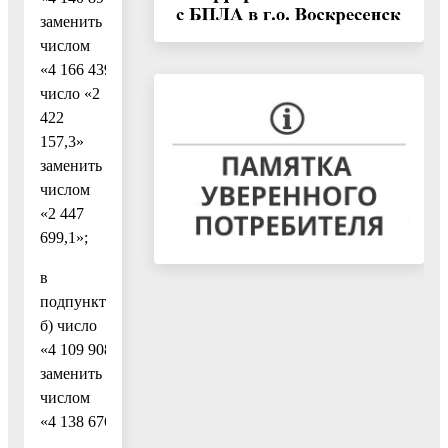
заменить
числом
«4 166 439,1»;
число «2
422
157,3»
заменить
числом
«2 447
699,1»;
в
подпункте
б) число
«4 109 908,3»
заменить
числом
«4 138 676,6»;