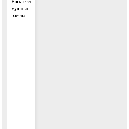
Воскресенского
муниципального
района
О.В.Сухарь