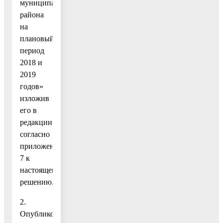
муниципального
района
на
плановый
период
2018 и
2019
годов»
изложив
его в
редакции
согласно
приложению
7 к
настоящему
решению.
2.
Опубликовать