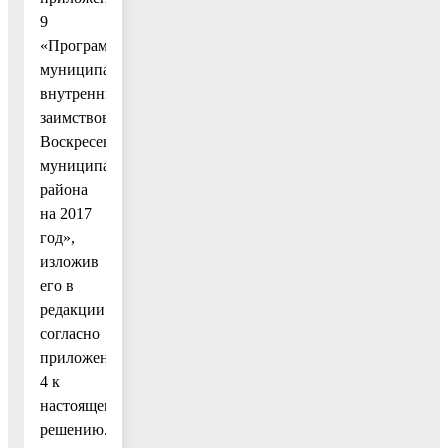
9
«Программа
муниципальных
внутренних
заимствований
Воскресенского
муниципального
района
на 2017
год»,
изложив
его в
редакции
согласно
приложению
4 к
настоящему
решению.