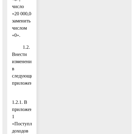
число
«20 000,0»
заменить
числом
«0».
1.2.
Внести
изменения
в
следующие
приложения:
1.2.1. В
приложение
1
«Поступление
доходов