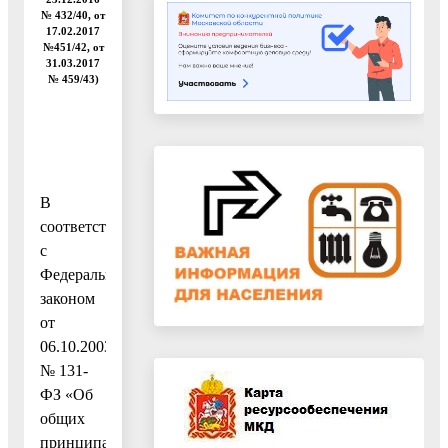
№ 432/40, от
17.02.2017
№451/42, от
31.03.2017
№ 459/43)
В
соответствии
с
Федеральным
законом
от
06.10.2003
№ 131-
ФЗ «Об
общих
принципах