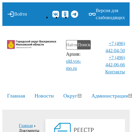
Версия для
Войти
слабовидящих
+7 (496)
Поиск
442-04-50
Архив:
+7 (496)
old.vos-
442-06-66
mo.ru
Контакты⁠
Главная
Новости
Округ
Администрация
Главная
Документы