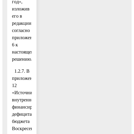
год»,
изложив
его в
редакции
согласно
приложению
6 к
настоящему
решению.
1.2.7. В
приложение
12
«Источники
внутреннего
финансирования
дефицита
бюджета
Воскресенского