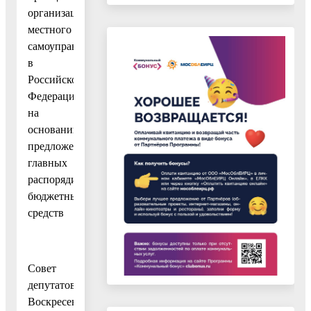
организации
местного
самоуправления
в
Российской
Федерации»,
на
основании
предложений
главных
распорядителей
бюджетных
средств
Совет
депутатов
Воскресенского