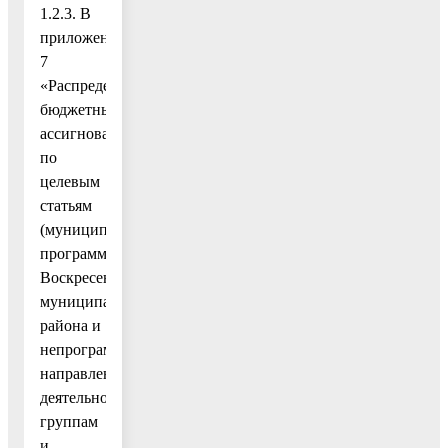
1.2.3. В
приложение
7
«Распределение
бюджетных
ассигнований
по
целевым
статьям
(муниципальным
программам
Воскресенского
муниципального
района и
непрограммным
направлениям
деятельности),
группам
и