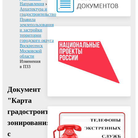
Направления
Архитектура и
градостроительство
Правила
землепользования
и застройки
территории
городского округа
Воскресенск
Московской
области
Изменения
в ПЗЗ
Документ
"Карта
градостроительного
зонирования
с