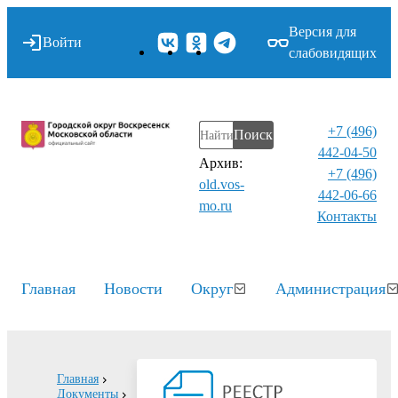
Версия для
Войти
слабовидящих
+7 (496)
Поиск
442-04-50
Архив:
+7 (496)
old.vos-
442-06-66
mo.ru
Контакты⁠
Главная
Новости
Округ
Администрация
Главная
Документы