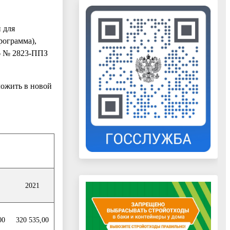
 для
рограмма),
6 № 2823-ППЗ
ожить в новой
2021
00
320 535,00