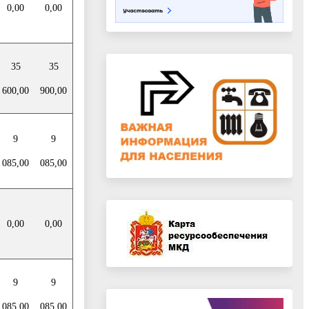
0,00
0,00
35
35
600,00
900,00
9
9
085,00
085,00
0,00
0,00
9
9
085,00
085,00