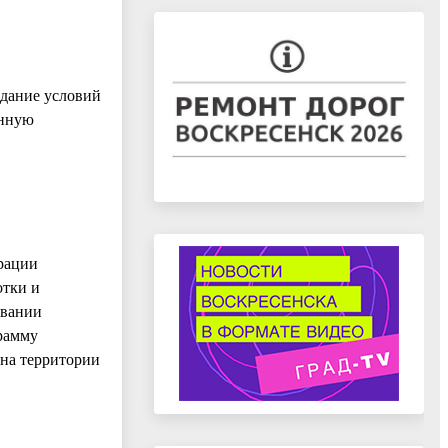
здание условий
енную
рации
отки и
овании
грамму
 на территории