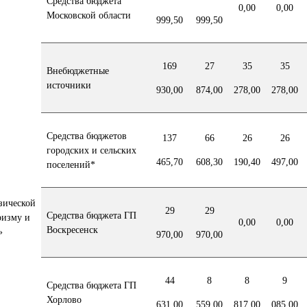
Средства бюджета
0,00
0,00
Московской области
999,50
999,50
169
27
35
35
Внебюджетные
источники
930,00
874,00
278,00
278,00
Средства бюджетов
137
66
26
26
городских и сельских
465,70
608,30
190,40
497,00
поселений*
зической
29
29
Средства бюджета ГП
уризму и
0,00
0,00
Воскресенск
»
970,00
970,00
44
8
8
9
Средства бюджета ГП
Хорлово
631,00
559,00
817,00
085,00