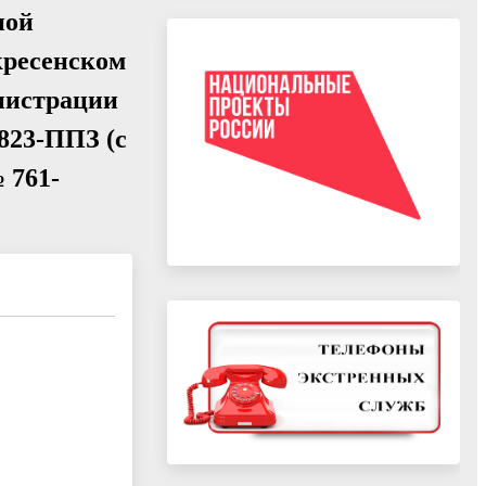
ной
кресенском
инистрации
823-ППЗ (с
 761-