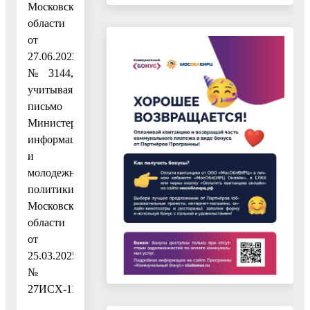
Московской
области
от
27.06.2022
№ 3144,
учитывая
письмо
Министерства
информации
и
молодежной
политики
Московской
области
от
25.03.2025
№
27ИСХ-1197,