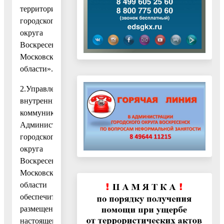
территории
городского
округа
Воскресенск
Московской
области».
2.Управлению
внутренних
коммуникаций
Администрации
городского
округа
Воскресенск
Московской
области
обеспечить
размещение
настоящего