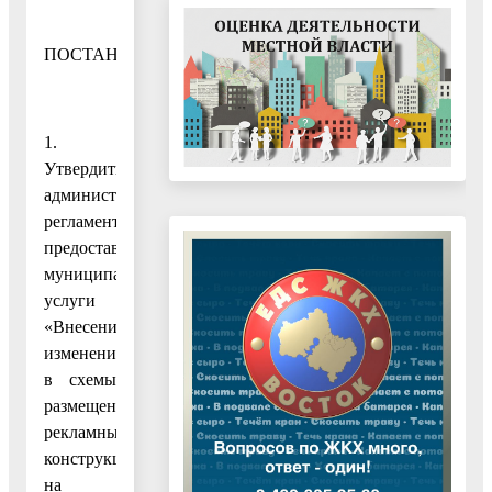
ПОСТАНОВЛЯЮ:
1.
Утвердить
административный
регламент
предоставления
муниципальной
услуги
«Внесение
изменений
в схемы
размещения
рекламных
конструкций
на