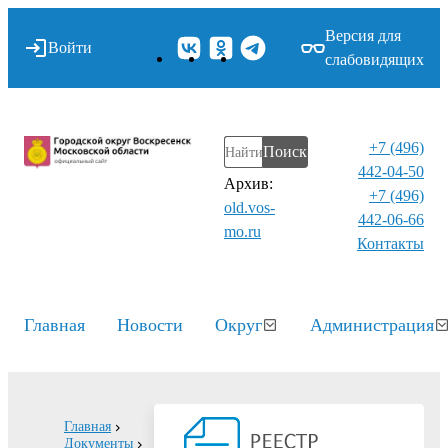
Версия для
Войти
слабовидящих
+7 (496)
Поиск
442-04-50
Архив:
+7 (496)
old.vos-
442-06-66
mo.ru
Контакты⁠
Главная
Новости
Округ
Администрация
Главная
Документы