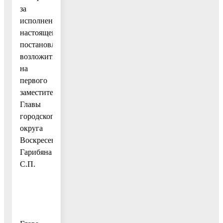
за
исполнением
настоящего
постановления
возложить
на
первого
заместителя
Главы
городского
округа
Воскресенск
Гарибяна
С.П.