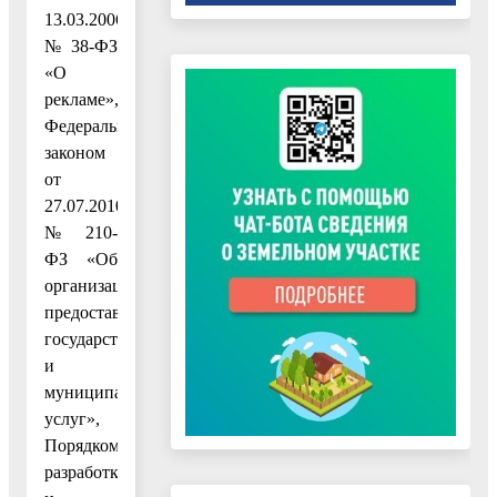
13.03.2006
№ 38-ФЗ
«О
рекламе»,
Федеральным
законом
от
27.07.2010
№ 210-
ФЗ «Об
организации
предоставления
государственных
и
муниципальных
услуг»,
Порядком
разработки