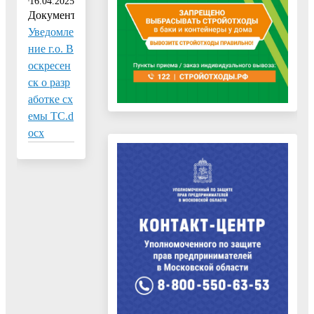
16.04.2025
Документ:
Уведомле
ние г.о. В
оскресен
ск о разр
аботке сх
емы ТС.d
ocx