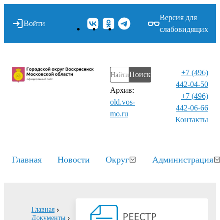
Версия для
Войти
слабовидящих
+7 (496)
Поиск
442-04-50
Архив:
+7 (496)
old.vos-
442-06-66
mo.ru
Контакты⁠
Главная
Новости
Округ
Администрация
Главная
Документы