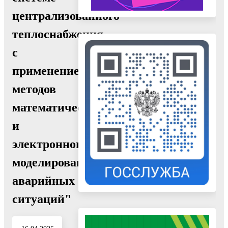
централизованного
теплоснабжения
с
применением
методов
математического
и
электронного
моделирования
аварийных
ситуаций"