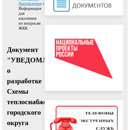
Направления
Информация
для
населения
по вопросам
ЖКК
Документ
"УВЕДОМЛЕНИЕ
о
разработке
Схемы
теплоснабжения
городского
округа