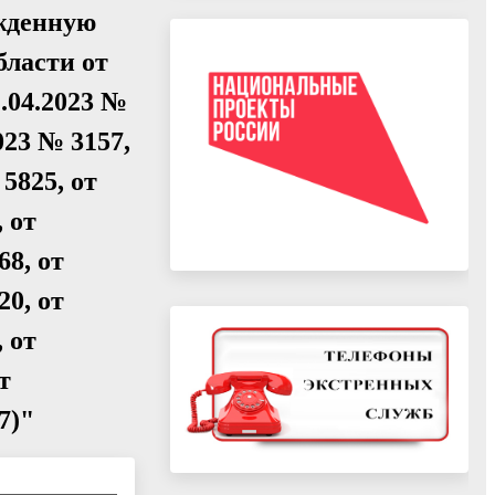
жденную
бласти от
1.04.2023 №
2023 № 3157,
 5825, от
, от
68, от
20, от
, от
т
7)"