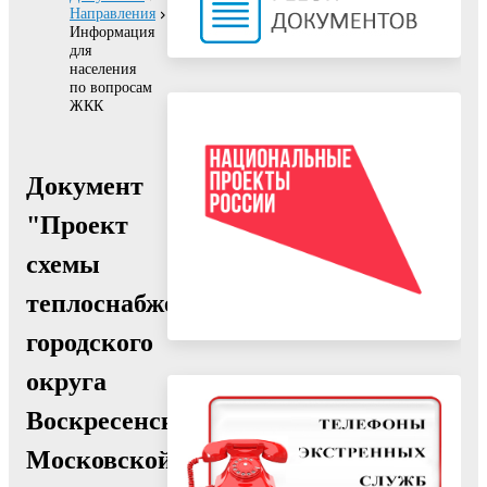
Направления
Информация
для
населения
по вопросам
ЖКК
Документ
"Проект
схемы
теплоснабжения
городского
округа
Воскресенск
Московской