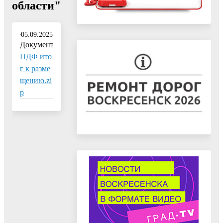
области"
05.09.2025
Документ:
ПДФ ито
г к разме
щению.zi
p