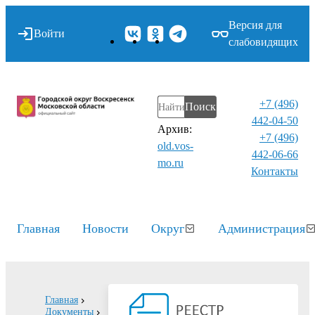
Версия для
Войти
слабовидящих
+7 (496)
Поиск
442-04-50
Архив:
+7 (496)
old.vos-
442-06-66
mo.ru
Контакты⁠
Главная
Новости
Округ
Администрация
Главная
Документы