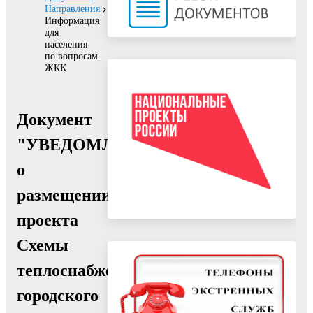
Направления
Информация
для
населения
по вопросам
ЖКК
Документ
"УВЕДОМЛЕНИЕ
о
размещении
проекта
Схемы
теплоснабжения
городского