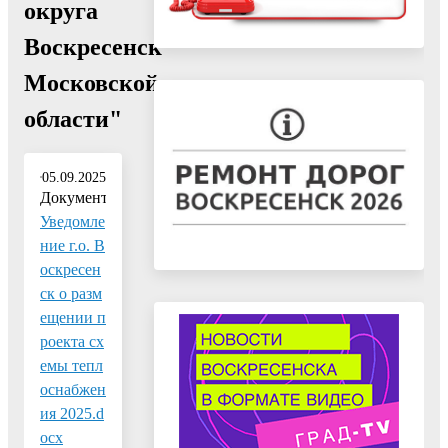
округа
Воскресенск
Московской
области"
05.09.2025
Документ:
Уведомле
ние г.о. В
оскресен
ск о разм
ещении п
роекта сх
емы тепл
оснабжен
ия 2025.d
ocx