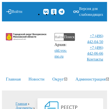
Версия для
Войти
слабовидящих
+7 (496)
Поиск
442-04-50
Архив:
+7 (496)
old.vos-
442-06-66
mo.ru
Контакты⁠
Главная
Новости
Округ
Администрация
Главная
Документы