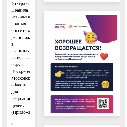
Утвердить
Правила
использования
водных
объектов,
расположенных
в
границах
городского
округа
Воскресенск
Московской
области,
для
рекреационных
целей.
(Приложение).
2.