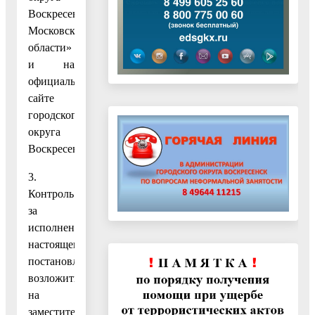
Воскресенск
Московской
области»
и на
официальном
сайте
городского
округа
Воскресенск.
3.
Контроль
за
исполнением
настоящего
постановления
возложить
на
заместителя