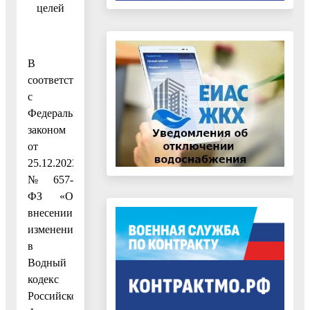
целей
В
соответствии
с
Федеральным
законом
от
25.12.2023
№ 657-
ФЗ «О
внесении
изменений
в
Водный
кодекс
Российской