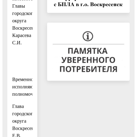
Главы
городского
округа
Воскресенск
Карасева
С.И.
Временно
исполняющий
полномочия
Глава
городского
округа
Воскресенск
Е.В.