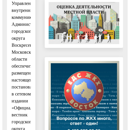
Управлению
внутренних
коммуникаций
Администрации
городского
округа
Воскресенск
Московской
области
обеспечить
размещение
настоящего
постановления
в сетевом
издании
«Официальный
вестник
городского
округа