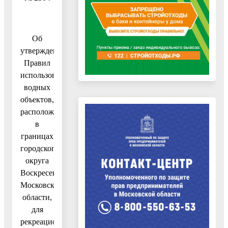
Об
утверждении
Правил
использования
водных
объектов,
расположенных
в
границах
городского
округа
Воскресенск
Московской
области,
для
рекреационных