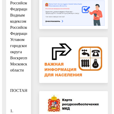
Российской
Федерации»,
Водным
кодексом
Российской
Федерации,
Уставом
городского
округа
Воскресенск
Московской
области
ПОСТАНОВЛЯЮ:
1.