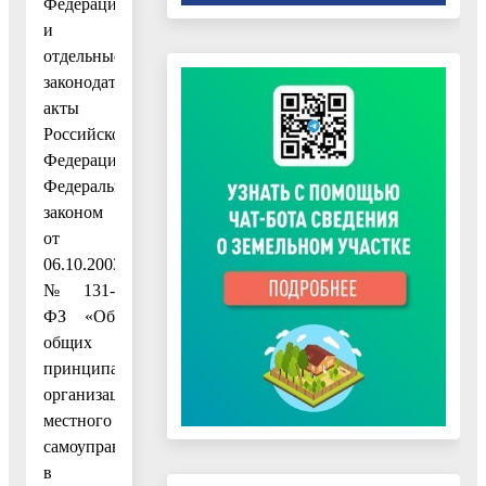
Федерации
и
отдельные
законодательные
акты
Российской
Федерации»,
Федеральным
законом
от
06.10.2003
№ 131-
ФЗ «Об
общих
принципах
организации
местного
самоуправления
в