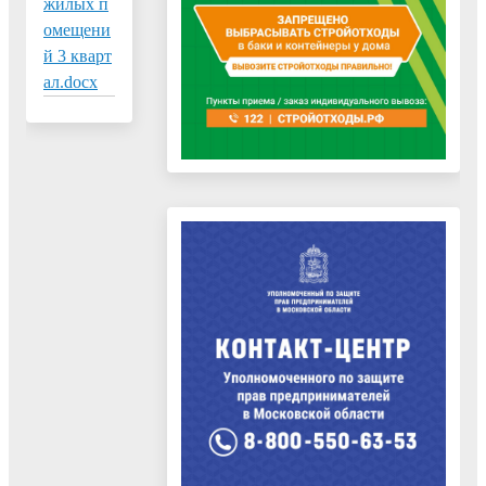
жилых п
омещени
й 3 кварт
ал.docx