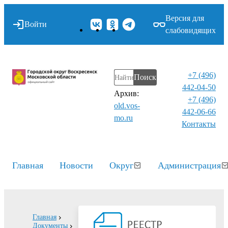
Версия для
Войти
слабовидящих
+7 (496)
Поиск
442-04-50
Архив:
+7 (496)
old.vos-
442-06-66
mo.ru
Контакты⁠
Главная
Новости
Округ
Администрация
Главная
Документы