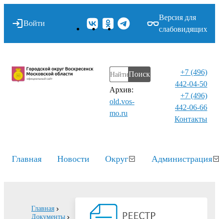
Версия для
Войти
слабовидящих
+7 (496)
Поиск
442-04-50
Архив:
+7 (496)
old.vos-
442-06-66
mo.ru
Контакты⁠
Главная
Новости
Округ
Администрация
Главная
Документы