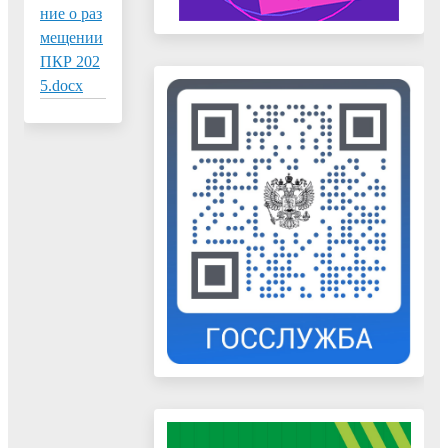
ние о раз
мещении
ПКР 202
5.docx