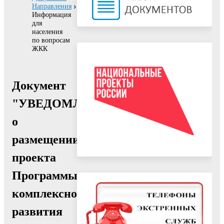
Направления
Информация
для
населения
по вопросам
ЖКК
Документ
"УВЕДОМЛЕНИЕ
о
размещении
проекта
Программы
комплексного
развития