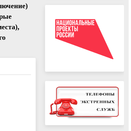
лючение)
орые
еста),
го