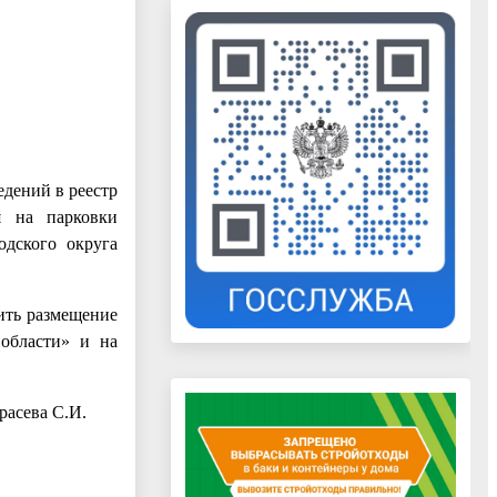
дений в реестр
я на парковки
одского округа
ить размещение
 области» и на
расева С.И.