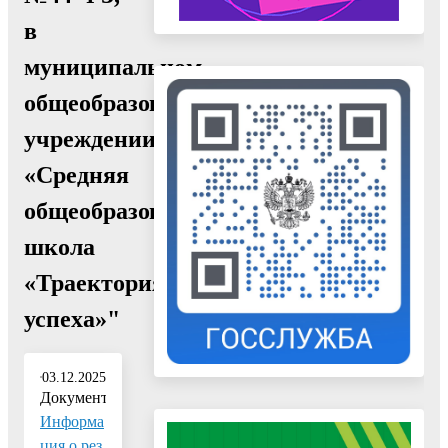
в
муниципальном
общеобразовательном
учреждении
«Средняя
общеобразовательная
школа
«Траектория
успеха»"
03.12.2025
Документ:
Информа
ция о рез