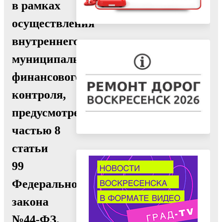
в рамках
осуществления
внутреннего
муниципального
финансового
контроля,
предусмотренного
частью 8
статьи
99
Федерального
закона
№44-ФЗ,