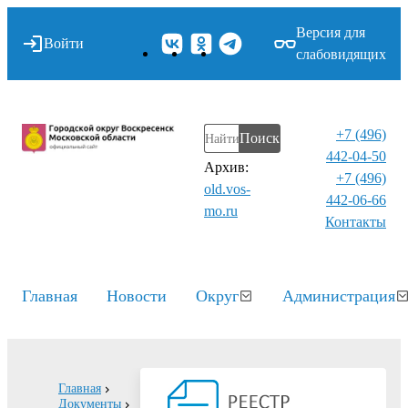
Версия для
Войти
слабовидящих
+7 (496)
Поиск
442-04-50
Архив:
+7 (496)
old.vos-
442-06-66
mo.ru
Контакты⁠
Главная
Новости
Округ
Администрация
Главная
Документы