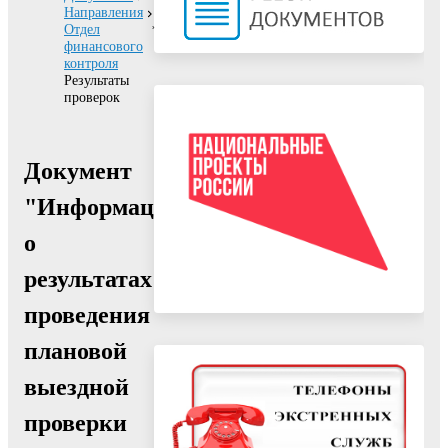
Направления
Отдел
финансового
контроля
Результаты
проверок
Документ
"Информация
о
результатах
проведения
плановой
выездной
проверки