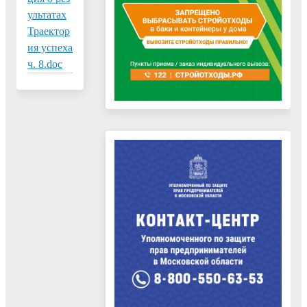
ультатах
Траектор
ия успеха
ч. 8.doc