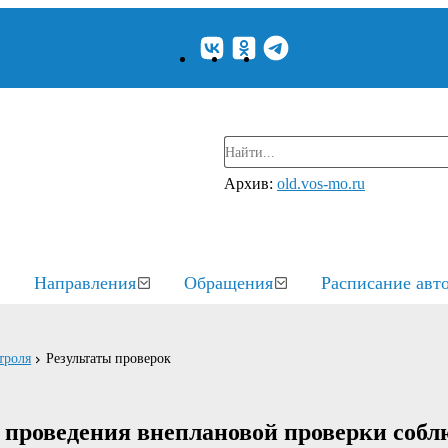
Архив:
old.vos-mo.ru
Направления
Обращения
Расписание авт
троля
Результаты проверок
 проведения внеплановой проверки собл