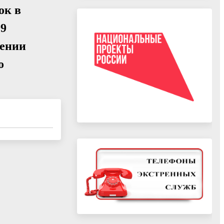
ок в
99
дении
о