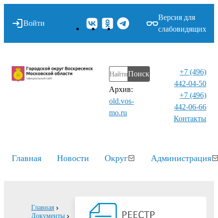
Версия для
Войти
слабовидящих
+7 (496)
Поиск
442-04-50
Архив:
+7 (496)
old.vos-
442-06-66
mo.ru
Контакты⁠
Главная
Новости
Округ
Администрация
Главная
Документы