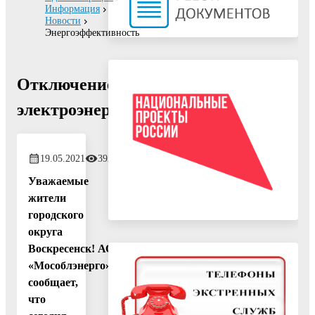
Информация
Новости
Энергоэффективность
Отключение
электроэнергии!
19.05.2021
392
Уважаемые
жители
городского
округа
Воскресенск! АО
«Мособлэнерго»
сообщает,
что