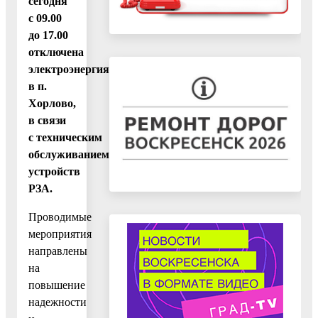
сегодня
с 09.00
до 17.00
отключена
электроэнергия
в п.
Хорлово,
в связи
с техническим
обслуживанием
устройств
РЗА.
Проводимые
мероприятия
направлены
на
повышение
надежности