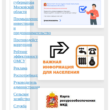
Сетовка в связи с
губернатора
Московской
разрывом
области
транзита ВЛ 110
Промышленность,
кВ Карьер -
инвестиции
Непецино, ВЛ 110
и
кВ Карьер -
предпринимательство
Суворово (разрыв
Противодействие
транзита в связи с
коррупции
выводом в ремонт
Рейтинг
СЭВ 110 кВ на
эффективности
ПС 110 кВ
ОМСУ
Карьер) в период
Реклама
времени с 08:00
Роспотребнадзор
час. до 20:00 час.
Руководитель
06 августа 2026 г
администрации
Сельское
Россети
хозяйство
информируют
Служба
05.08.2026