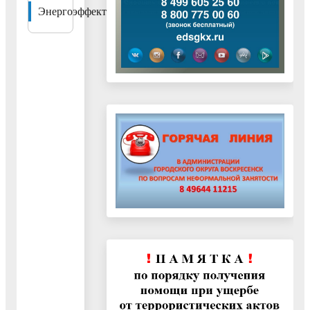
Энергоэффективность
филиалом
«Восточные
электрические се
масштабной
программы по
повышению
надежности и
качества
электроснабжени
потребителей 6
августа 2026 г. бу
выполняться
плановые работы 
обновлению
электрооборудова
Россети
информируют