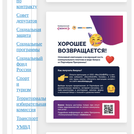
по
Восточные
контракту
электрические
Совет
сети - филиал
депутатов
ПАО «Россети
Социальная
Московский
защита
регион»
Социальные
сообщают об
программы
ослаблении схем
Социальный
электроснабжени
фонд
ПС 35 кВ Цюрупа
России
в связи с
Спорт
отключением (без
и
туризм
обесточения
потребителей) ВЛ
Территориальная
избирательная
35 кВ Цюрупа -
комиссия
Лопатино І цепь
Транспорт
для ремонта
верхнерго
УМВД
провода (опоры