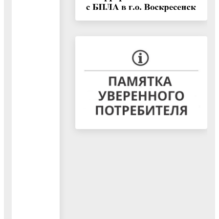
04.08.2026
Восточные
электрические
сети - филиал
ПАО «Россети
Московский
регион»
сообщают об
ослаблении схем
электроснабжени
ПС 110 кВ
Непецино, ПС
110 кВ Карьер в
связи с
отключением ВЛ
110 кВ ТЭЦ-17 -
Крутыши
В городском