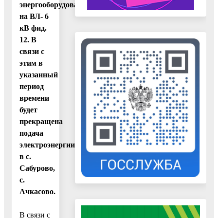
энергооборудования
на ВЛ- 6
кВ фид.
12. В
связи с
этим в
указанный
период
времени
будет
прекращена
подача
электроэнергии
в с.
Сабурово,
с.
Ачкасово.
В связи с