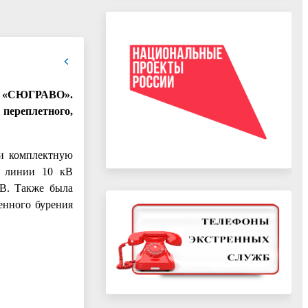
ОО «СЮГРАВО».
переплетного,
ли комплектную
й линии 10 кВ
кВ. Также была
енного бурения