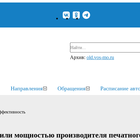
Архив:
old.vos-mo.ru
Направления
Обращения
Расписание авт
ффективность
чили мощностью производителя печатног