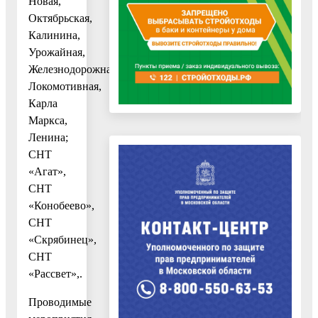
Новая,
Октябрьская,
Калинина,
Урожайная,
Железнодорожная,
Локомотивная,
Карла
Маркса,
Ленина;
СНТ
«Агат»,
СНТ
«Конобеево»,
СНТ
«Скрябинец»,
СНТ
«Рассвет»,.
Проводимые