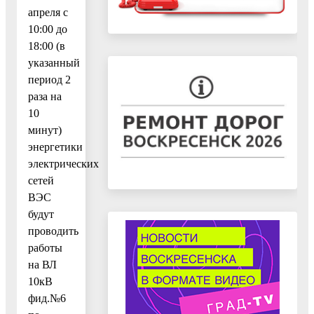
апреля с
10:00 до
18:00 (в
указанный
период 2
раза на
10
минут)
энергетики
электрических
сетей
ВЭС
будут
проводить
работы
на ВЛ
10кВ
фид.№6