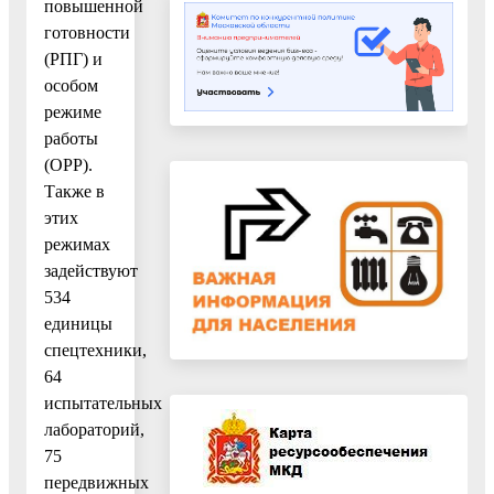
повышенной
готовности
(РПГ) и
особом
режиме
работы
(ОРР).
Также в
этих
режимах
задействуют
534
единицы
спецтехники,
64
испытательных
лабораторий,
75
передвижных