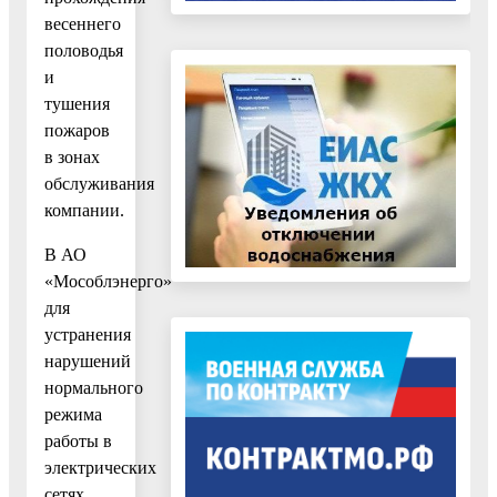
весеннего
половодья
и
тушения
пожаров
в зонах
обслуживания
компании.
В АО
«Мособлэнерго»
для
устранения
нарушений
нормального
режима
работы в
электрических
сетях