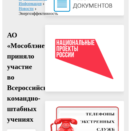
Информация
Новости
Энергоэффективность
АО
«Мособлэнерго»
приняло
участие
во
Всероссийских
командно-
штабных
учениях