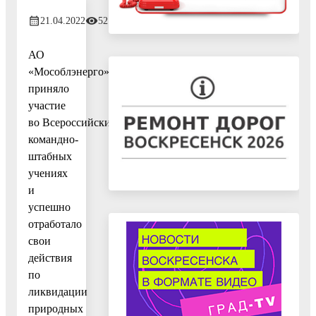
21.04.2022
521
АО
«Мособлэнерго»
приняло
участие
во Всероссийских
командно-
штабных
учениях
и
успешно
отработало
свои
действия
по
ликвидации
природных