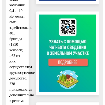
компании
0,4 - 110
кВ может
быть
задействована
401
бригада
(1850
человек)
- 63 из
них
осуществляют
круглосуточное
дежурство,
338 –
привлекаются
дополнительно
в режиме