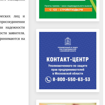
ических лиц и
присоединении
ии надежности
сти заявителя.
принимаются на