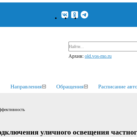
Архив:
old.vos-mo.ru
Направления
Обращения
Расписание авт
ффективность
одключения уличного освещения частног