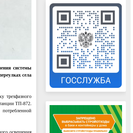
чения системы
переулках села
ку трехфазного
танции ТП-872.
 потребленной
ного освещения