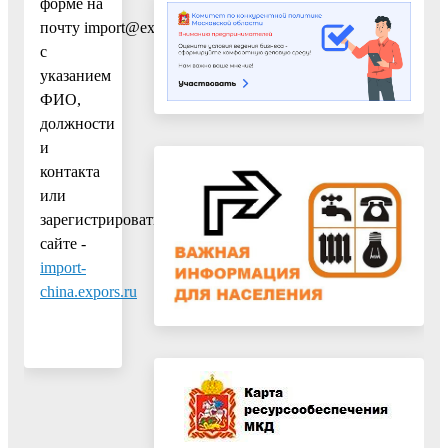
форме на
почту import@expors.ru
с
указанием
ФИО,
должности
и
контакта
или
зарегистрироваться
сайте -
import-
china.expors.ru