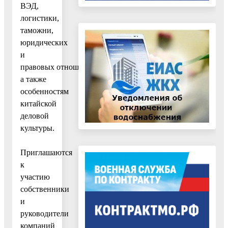
ВЭД,
логистики,
таможни,
юридических
и
правовых отношений,
а также
особенностям
китайской
деловой
культуры.
Приглашаются
к
участию
собственники
и
руководители
компаний