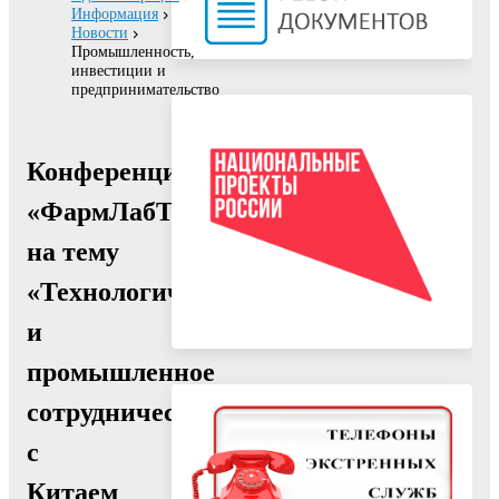
Информация
Новости
Промышленность,
инвестиции и
предпринимательство
Конференция
«ФармЛабТех»
на тему
«Технологическое
и
промышленное
сотрудничество
с
Китаем