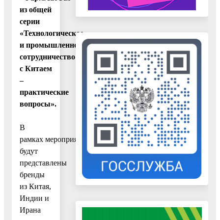
из общей
серии
«Технологическое
и промышленное
сотрудничество
с Китаем
–
практические
вопросы».
В
рамках мероприятиях
будут
представлены
бренды
из Китая,
Индии и
Ирана