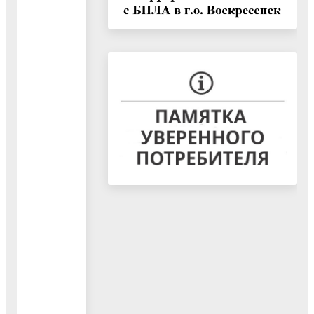
городского округа
Воскресенск
предприятие ВМУ
входящее в Групп
«Уралхим», и ГБУ
Московской
области
«Воскресенская
больница»
подписали
соглашение о
взаимодействии и
сотрудничестве в
сфере
профилактики и
охраны здоровья
Вниманию