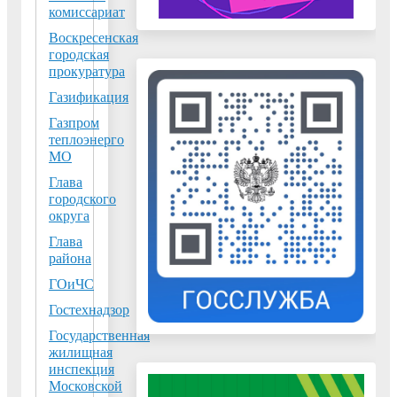
комиссариат
награждены
Воскресенская
премией «Золотая
городская
груша» в
прокуратура
номинации «За
Газификация
сохранение
Газпром
исторического
теплоэнерго
наследия»
МО
Глава
Инвестицион
городского
портал для
округа
воскресенских
Глава
предпринимат
района
06.08.2026
ГОиЧС
Инвестпортал
Гостехнадзор
Подмосковья — е
платформа для
Государственная
жилищная
развития бизнеса
инспекция
Московской