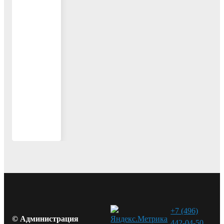
1
2
3
4
87
Вперед
+7 (496)
© Администрация
442-04-50