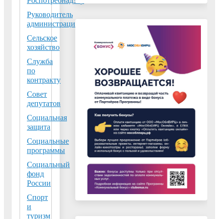
Роспотребнадзор
производстве был
внедрена
Руководитель
администрации
технологическая
схема получения
Сельское
хозяйство
моноаммонийфос
(МАФ) на основе
Служба
по
экстракционной
контракту
фосфорной кисло
Совет
ставшая на тот м
депутатов
новым словом в
Социальная
отрасли
защита
Социальные
Оценка деяте
программы
правоохранит
Социальный
органов
фонд
предпринима
России
Московской о
Спорт
в 2026 году
и
03.08.2026
туризм
Государственным