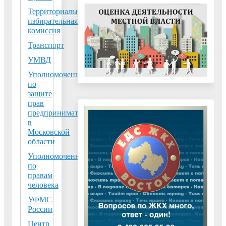
Территориальная
Московской облас
избирательная
«Уполномоченны
комиссия
защите прав
Транспорт
предпринимателе
УМВД
Московской облас
Аппарат» провод
Уполномоченный
по
социологическое
защите
исследование на т
прав
«Оценка деятельн
предпринимателей
правоохранитель
в
Московской
органов
области
предпринимателя
Уполномоченный
Московской облас
по
году»
правам
человека
Инвестицион
УФМС
портал для
России
воскресенских
Центр