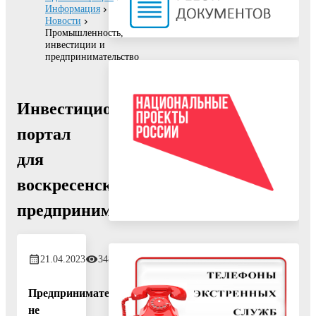
Информация
Новости
Промышленность,
инвестиции и
предпринимательство
Инвестиционный
портал
для
воскресенских
предпринимателей
21.04.2023
348
Предприниматели
не