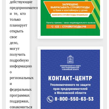
действующие
предприниматели
и те, кто
только
планирует
открыть
свое
дело,
могут
получить
подробную
информацию
о
региональных
и
федеральных
программах
поддержки,
ознакомиться