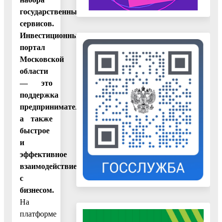
государственных
сервисов.
Инвестиционный
портал
Московской
области
— это
поддержка
предпринимателей,
а также
быстрое
и
эффективное
взаимодействие
с
бизнесом.
На
платформе