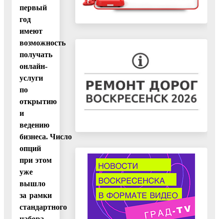
первый
год
имеют
возможность
получать
онлайн-
услуги
по
открытию
и
ведению
бизнеса. Число
опций
при этом
уже
вышло
за рамки
стандартного
набора