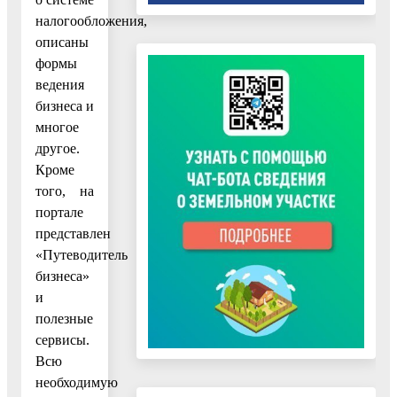
налогообложения,
описаны
формы
ведения
бизнеса и
многое
другое.
Кроме
того, на
портале
представлен
«Путеводитель
бизнеса»
и
полезные
сервисы.
Всю
необходимую