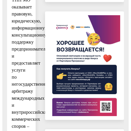
оказывает
правовую,
юридическую,
информационную,
консультационную
поддержку
предпринимателям
и
предоставляет
услуги
по
негосударственному
арбитражу
международных
и
внутрироссийских
коммерческих
споров –