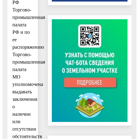
РФ
Торгово-
промышленная
палата
РФ и по
ее
распоряжению
Торгово-
промышленная
палата
МО
уполномочена
выдавать
заключения
о
наличии
или
отсутствии
обстоятельств