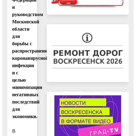
и
руководством
Московской
области
для
борьбы с
распространением
коронавирусной
инфекции
и с
целью
минимизации
негативных
последствий
для
экономики.
В