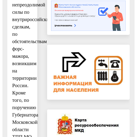
непреодолимой
силы по
внутрироссийским
сделкам,
по
обстоятельствам
форс-
мажора,
возникшим
на
территории
России.
Кроме
того, по
поручению
Губернатора
Московской
области
ТПП МО