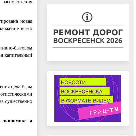
 расположения
тирована новая
набжение всего
ативно-бытовом
ен капитальный
ения цеха была
логистическими
на существенно
о экономике и