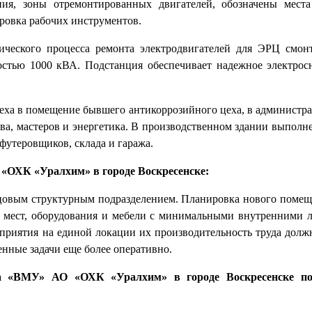
ия, зоны отремонтированных двигателей, обозначены места
ровка рабочих инструментов.
ического процесса ремонта электродвигателей для ЭРЦ смон
стью 1000 кВА. Подстанция обеспечивает надежное электрос
еха в помещение бывшего антикоррозийного цеха, в администр
тва, мастеров и энергетика. В производственном здании выполн
футеровщиков, склада и гаража.
«ОХК «Уралхим» в городе Воскресенске:
зцовым структурным подразделением. Планировка нового помещ
х мест, оборудования и мебели с минимальными внутренними 
приятия на единой локации их производительность труда долж
енные задачи еще более оперативно.
ла «ВМУ» АО «ОХК «Уралхим» в городе Воскресенске п