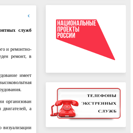
онтных служб
го и ремонтно-
ден ремонт, в
удование имеет
высоковольтная
рудования.
ии организован
 двигателей, а
о визуализации