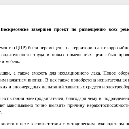
оскресенске завершен проект по размещению всех рем
емонта (ЦЦР) были перемещены на территорию антикоррозийно
зводительности труда в новых помещениях цехов был прове
 и мебель.
шки, а также емкость для изоляционного лака. Новое обор
ним нажатием кнопки. В цех также приобретена испытательная 
ских и внеочередных испытаний защитных средств и электрообо
 испытания электродвигателей, благодаря чему в подразделен
ет максимально точно выявить причину неработоспособности
.
ности в цехе в соответствии с методическим руководством п