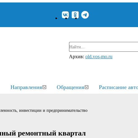
Архив:
old.vos-mo.ru
Направления
Обращения
Расписание авт
енность, инвестиции и предпринимательство
диный ремонтный квартал