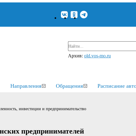
Архив:
old.vos-mo.ru
Направления
Обращения
Расписание авт
енность, инвестиции и предпринимательство
енских предпринимателей