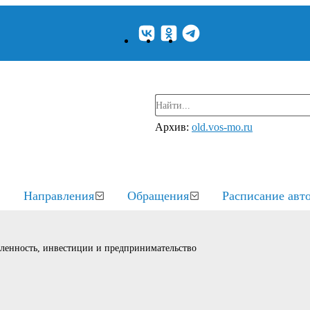
Архив:
old.vos-mo.ru
Направления
Обращения
Расписание авт
енность, инвестиции и предпринимательство