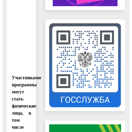
Участниками
программы
могут
стать
физические
лица, в
том
числе