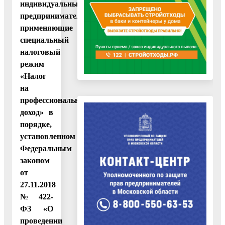
индивидуальные
предприниматели,
применяющие
специальный
налоговый
режим
«Налог
на
профессиональный
доход» в
порядке,
установленном
Федеральным
законом
от
27.11.2018
№ 422-
ФЗ «О
проведении