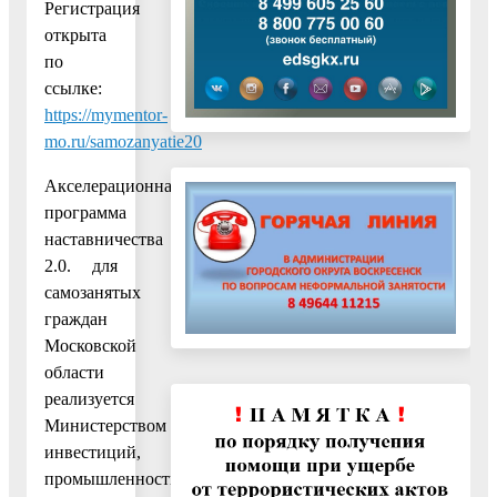
Регистрация
открыта
по
ссылке:
https://mymentor-
mo.ru/samozanyatie20
Акселерационная
программа
наставничества
2.0. для
самозанятых
граждан
Московской
области
реализуется
Министерством
инвестиций,
промышленности