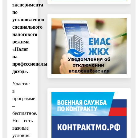
эксперимента
по
установлению
специального
налогового
режима
«Налог
на
профессиональный
доход».
Участие
в
программе
–
бесплатное.
Но есть
важные
условия: