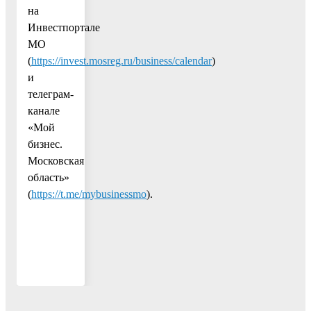
на
Инвестпортале
МО
(
https://invest.mosreg.ru/business/calendar
)
и
телеграм-
канале
«Мой
бизнес.
Московская
область»
(
https://t.me/mybusinessmo
).