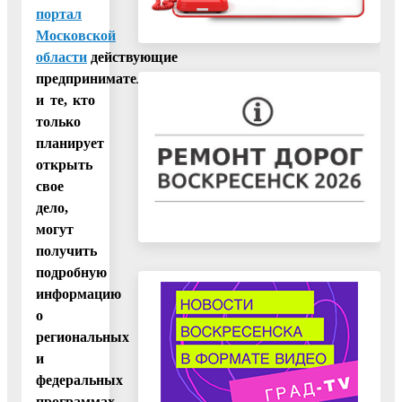
портал
Московской
области
действующие
предприниматели
и те, кто
только
планирует
открыть
свое
дело,
могут
получить
подробную
информацию
о
региональных
и
федеральных
программах