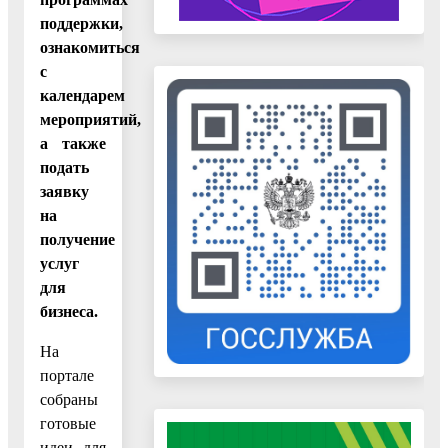
поддержки,
ознакомиться
с
календарем
мероприятий,
а также
подать
заявку
на
получение
услуг
для
бизнеса.
На
портале
собраны
готовые
идеи для