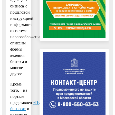
бизнеса с
пошаговой
инструкцией,
информация
о системе
налогообложения,
описаны
формы
ведения
бизнеса и
многое
другое.
Кроме
того, на
портале
представлен
«Путеводитель
бизнеса»
и
полезные