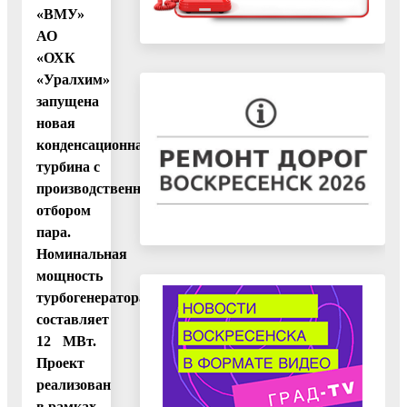
«ВМУ»
АО
«ОХК
«Уралхим»
запущена
новая
конденсационная
турбина с
производственным
отбором
пара.
Номинальная
мощность
турбогенератора
составляет
12 МВт.
Проект
реализован
в рамках