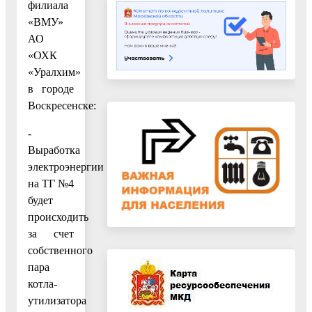
филиала
«ВМУ»
АО
«ОХК
«Уралхим»
в городе
Воскресенске:
-
Выработка
электроэнергии
на ТГ №4
будет
происходить
за счет
собственного
пара
котла-
утилизатора