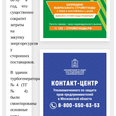
год, что
существенно
сократит
затраты
на
закупку
энергоресурсов
у
сторонних
поставщиков.
В здании
турбогенератора
№4 (ТГ
№4)
были
смонтированы
основные
узлы