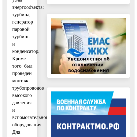
энергообъекта:
турбина,
генератор
паровой
турбины
и
конденсатор.
Кроме
того, был
проведен
монтаж
трубопроводов
высокого
давления
и
вспомогательного
оборудования.
Для