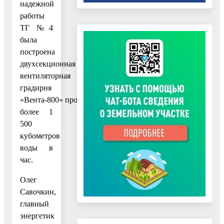
надежной
работы
ТГ №4
была
построена
двухсекционная
вентиляторная
градирня
«Вента-800» производительностью
более 1
500
кубометров
воды в
час.
Олег
Савочкин,
главный
энергетик