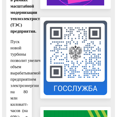
масштабной
модернизации
теплоэлектростанции
(ТЭС)
предприятия.
Пуск
новой
турбины
позволит увеличить
объем
вырабатываемой
предприятием
электроэнергии
на 80
млн
киловатт-
часов (на
60%) в