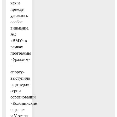
как и
прежде,
уделялось
особое
внимание.
АО
«ВМУ» в
рамках
программы
«Уралхим»
–
спорту»
выступило
партнером
серии
соревнований
«Коломинские
овраги»
и V этапа