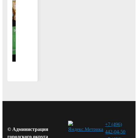
+7 (496)
© Администрация
442-04-50
городского округа