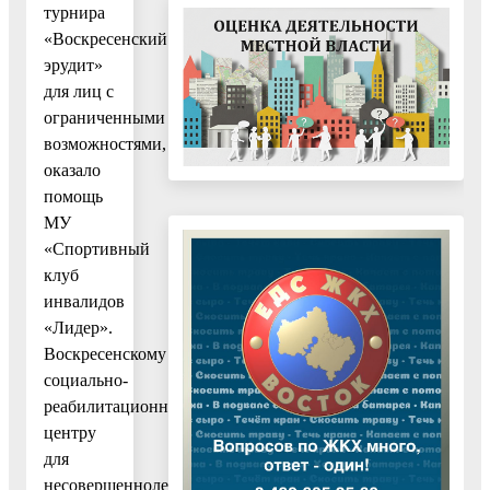
турнира
«Воскресенский
эрудит»
для лиц с
ограниченными
возможностями,
оказало
помощь
МУ
«Спортивный
клуб
инвалидов
«Лидер».
Воскресенскому
социально-
реабилитационному
центру
для
несовершеннолетних