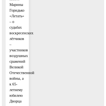
Марины
Горидько
«Летать»
– о
судьбах
воскресенских
лётчиков
–
участников
воздушных
сражений
Великой
Отечественной
войны, а
к 65-
летнему
юбилею
Дворца