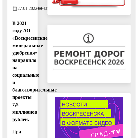
27.01.2022
439
В 2021
году АО
«Воскресенские
минеральные
удобрения»
направило
на
социальные
и
благотворительные
проекты
7,5
миллионов
рублей.
При