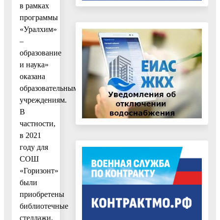
в рамках
программы
«Уралхим»
–
образование
и наука»
оказана
образовательным
учреждениям.
В
частности,
в 2021
году для
СОШ
«Горизонт»
были
приобретены
библиотечные
стеллажи,