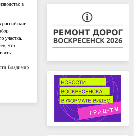
изводство в
в российские
дбор
о участка.
ен, что
ичить
асти Владимир