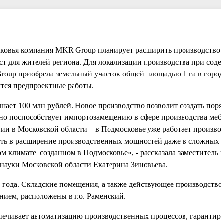
сковья компания MKR Group планирует расширить производство
ст для жителей региона. Для локализации производства при сод
oup приобрела земельный участок общей площадью 1 га в горо
тся предпроектные работы.
ет 100 млн рублей. Новое производство позволит создать поря
ьно поспособствует импортозамещению в сфере производства меб
нии в Московской области – в Подмосковье уже работает произ
ать в расширение производственных мощностей даже в сложных
 климате, созданном в Подмосковье», - рассказала заместитель 
науки Московской области Екатерина Зиновьева.
 года. Складские помещения, а также действующее производств
ием, расположены в г.о. Раменский.
печивает автоматизацию производственных процессов, гарантир