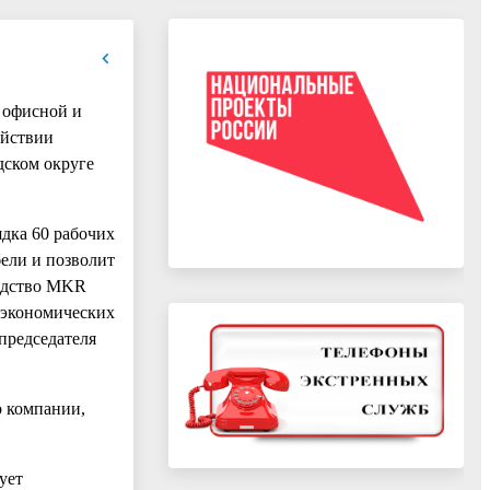
 офисной и
ействии
дском округе
дка 60 рабочих
ели и позволит
водство MKR
 экономических
председателя
о компании,
ует