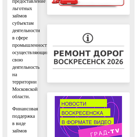
предоставление
льготных
займов
субъектам
деятельности
в сфере
промышленности,
осуществляющим
свою
деятельность
на
территории
Московской
области.
Финансовая
поддержка
в виде
займов