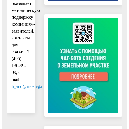
оказывает
методическую
поддержку
компаниям-
заявителей,
контакты
для
связи: +7
(495)
136-99-
09, e-
mail:
frpmo@mosreg.ru
.