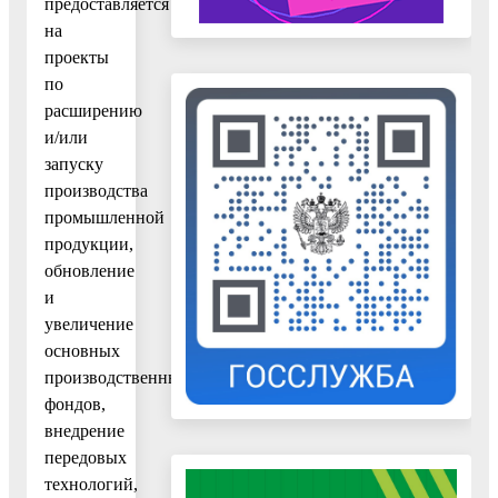
предоставляется
на
проекты
по
расширению
и/или
запуску
производства
промышленной
продукции,
обновление
и
увеличение
основных
производственных
фондов,
внедрение
передовых
технологий,