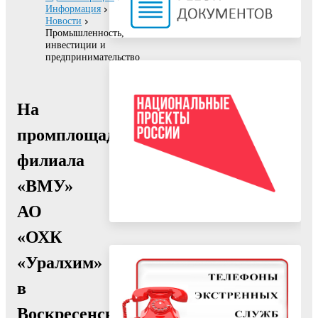
Информация
Новости
Промышленность,
инвестиции и
предпринимательство
На
промплощадке
филиала
«ВМУ»
АО
«ОХК
«Уралхим»
в
Воскресенске