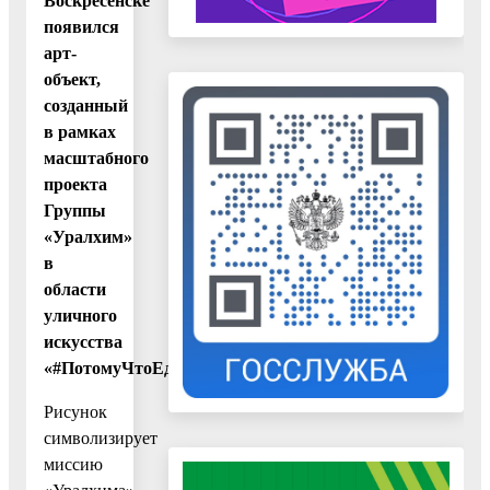
Воскресенске
появился
арт-
объект,
созданный
в рамках
масштабного
проекта
Группы
«Уралхим»
в
области
уличного
искусства
«#ПотомуЧтоЕдаНужнаКаждому».
Рисунок
символизирует
миссию