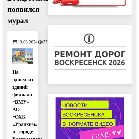
появился
мурал
19.06.2024
375
На
одном из
зданий
филиала
«ВМУ»
АО
«ОХК
«Уралхим»
в городе