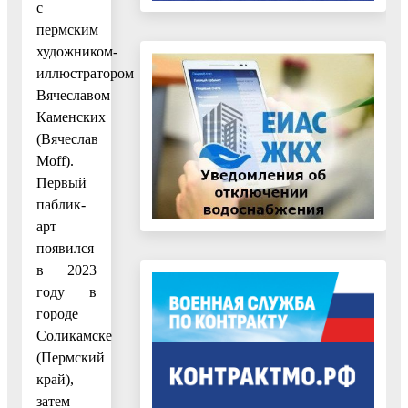
с
пермским
художником-
иллюстратором
Вячеславом
Каменских
(Вячеслав
Moff).
Первый
паблик-
арт
появился
в 2023
году в
городе
Соликамске
(Пермский
край),
затем —