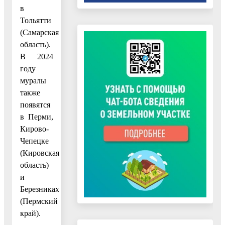
в
Тольятти
(Самарская
область).
В 2024
году
муралы
также
появятся
в Перми,
Кирово-
Чепецке
(Кировская
область)
и
Березниках
(Пермский
край).