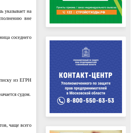
ь указывает на
исполнению вне
аница соседнего
ыписку из ЕГРН
ачается судом.
тов, чаще всего