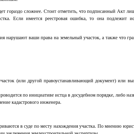
дет гораздо сложнее. Стоит отметить, что подписанный Акт лиш
стка. Если имеется реестровая ошибка, то она подлежит 
ния нарушают ваши права на земельный участок, а также что гр
 участок (или другой правоустанавливающий документ) или в
оводится по инициативе истца в досудебном порядке, либо назн
чение кадастрового инженера.
риваются в суде по месту нахождения участка. По мнению юрис
нии заключения землеустроительной экспертизы.