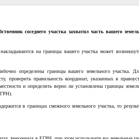
ственник соседнего участка захватил часть вашего земель
а накладываются на границы вашего участка может возникнут
шибочно определены границы вашего земельного участка. Д
сту, проверить правильность координат, указанных в правоу
местности и определить верно ли установлены границы земель
ЕГРН).
держится в границах смежного земельного участка, то резуль
тах, внесенных в ЕГРН, при этом используете вы земельные уч