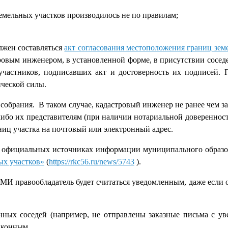
емельных участков производилось не по правилам;
лжен составляться
акт согласования местоположения границ зем
ровым инженером, в установленной форме, в присутствии соседе
участников, подписавших акт и достоверность их подписей. 
ческой силы.
 собрания. В таком случае, кадастровый инженер не ранее чем за
либо их представителям (при наличии нотариальной доверенност
ниц участка на почтовый или электронный адрес.
в официальных источниках информации муниципального образо
ых участков»
(
https://rkc56.ru/news/5743
).
МИ правообладатель будет считаться уведомленным, даже если о
ных соседей (например, не отправлены заказные письма с ув
законным.