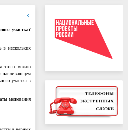
ного участка?
ь в нескольких
ля этого можно
станавливающем
ного участка в
таты межевания
астки в верных