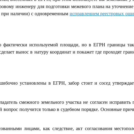
стровому инженеру для подготовки межевого плана на уточнение
и, при наличии) с одновременным
исправлением реестровых оши
о фактически используемой площади, но в ЕГРН границы так
сделает вынос в натуру координат и покажет где проходят гра
шибочно установлены в ЕГРН, забор стоит и сосед утверждае
адатель смежного земельного участка не согласен исправить 
ый вопрос получится только в судебном порядке. Основные при
сованными лицами, как следствие, акт согласования местопо