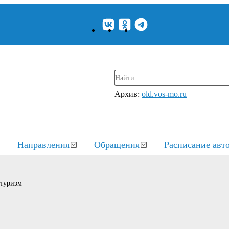
Архив:
old.vos-mo.ru
Направления
Обращения
Расписание авт
 туризм