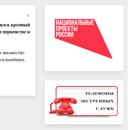
шился крупный
м первенстве и
и множество
 сильнейших.