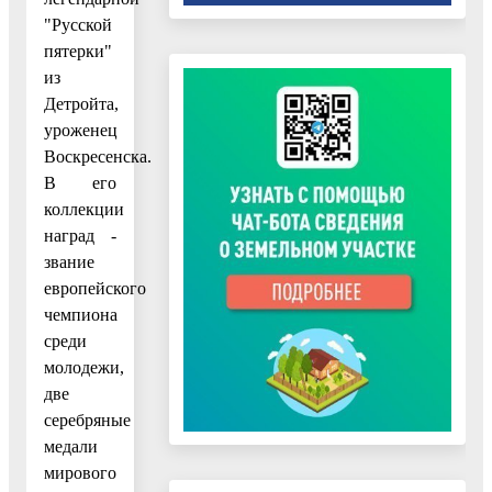
"Русской
пятерки"
из
Детройта,
уроженец
Воскресенска.
В его
коллекции
наград -
звание
европейского
чемпиона
среди
молодежи,
две
серебряные
медали
мирового