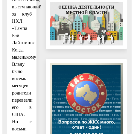
выступающий
за клуб
НХЛ
«Тампа-
Бэй
Лайтнинг».
Когда
маленькому
Владу
было
восемь
месяцев,
родители
перевезли
его в
США.
Но с
восьми