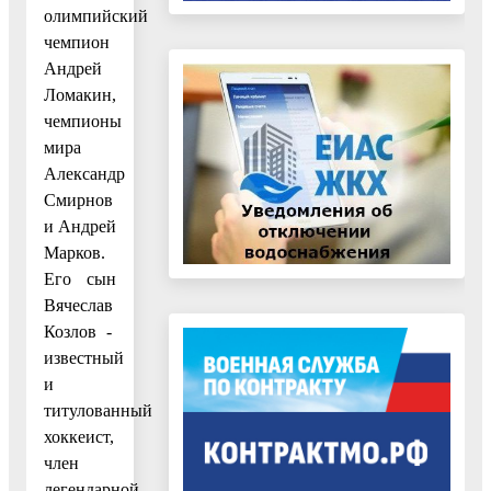
олимпийский
чемпион
Андрей
Ломакин,
чемпионы
мира
Александр
Смирнов
и Андрей
Марков.
Его сын
Вячеслав
Козлов -
известный
и
титулованный
хоккеист,
член
легендарной