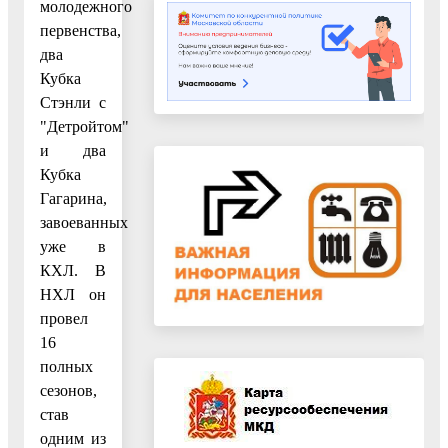
молодежного
первенства,
два
Кубка
Стэнли с
"Детройтом"
и два
Кубка
Гагарина,
завоеванных
уже в
КХЛ. В
НХЛ он
провел
16
полных
сезонов,
став
одним из