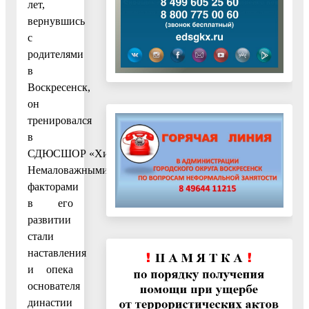
лет,
вернувшись
с
родителями
в
Воскресенск,
он
тренировался
в
СДЮСШОР «Химик».
Немаловажными
факторами
в его
развитии
стали
наставления
и опека
основателя
династии