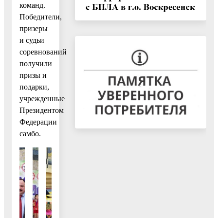
команд.
Победители,
призеры
и судьи
соревнований
получили
призы и
подарки,
учрежденные
Президентом
Федерации
самбо.