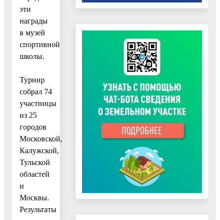
эти
награды
в музей
спортивной
школы.
Турнир
собрал 74
участницы
из 25
городов
Московской,
Калужской,
Тульской
областей
и
Москвы.
Результаты