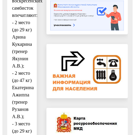
воскресенских
самбисток
впечатляют:
- 2 место
(до 29 кг)
Арина
Кукарина
(тренер
Якунин
А.В.);
- 2 место
(до 47 кг)
Екатерина
Ажиппа
(тренер
Рузанов
А.В.);
- 3 место
(до 29 кг)