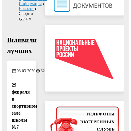
Информация
Новости
Спорт и
туризм
Выявили
лучших
03.03.2020
623
29
февраля
в
спортивном
зале
школы
№7