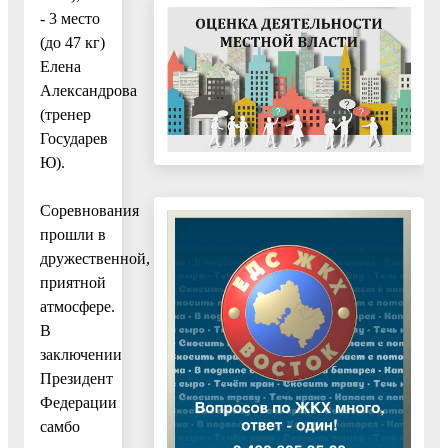
- 3 место
(до 47 кг)
Елена
Александрова
(тренер
Государев
Ю).
Соревнования
прошли в
дружественной,
приятной
атмосфере.
В
заключении
Президент
Федерации
самбо