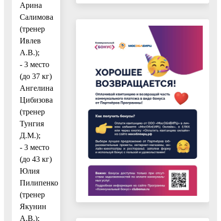
Арина
Салимова
(тренер
Ивлев
А.В.);
- 3 место
(до 37 кг)
Ангелина
Цибизова
(тренер
Тунгия
Д.М.);
- 3 место
(до 43 кг)
Юлия
Пилипенко
(тренер
Якунин
А.В.);