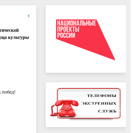
тической
орца культуры
 побед!