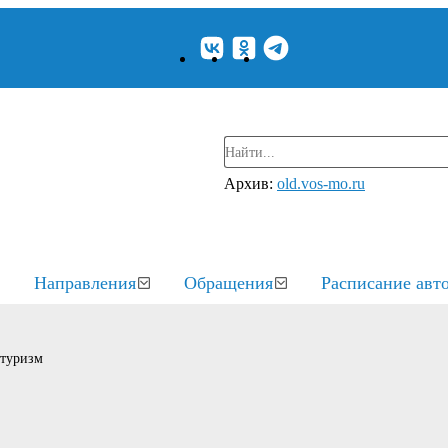
Архив:
old.vos-mo.ru
Направления
Обращения
Расписание авт
 туризм