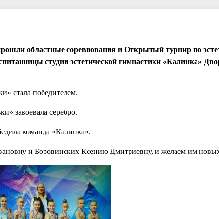
прошли областные соревнования и Открытый турнир по эсте
оспитанницы студии эстетической гимнастики «Калинка» Дв
ки» стала победителем.
ки» завоевала серебро.
обедила команда «Калинка».
вановну и Боровинских Ксению Дмитриевну, и желаем им новых