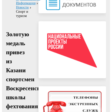
Информация
Новости
Спорт и
туризм
Золотую
медаль
привез
из
Казани
спортсмен
Воскресенской
школы
фехтования