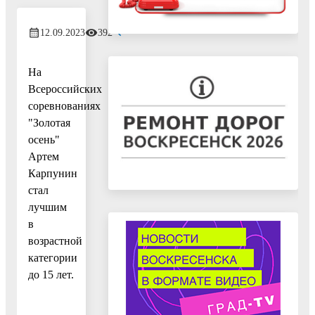
12.09.2023
392
На
Всероссийских
соревнованиях
"Золотая
осень"
Артем
Карпунин
стал
лучшим
в
возрастной
категории
до 15 лет.