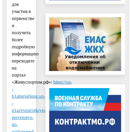
для
участия в
первенстве
и
получить
более
подробную
информацию
переходите
на
портал
«Живуспортом.рф»:
https://xn-
-
b1ahgrjafjgng.xn-
-
p1ai/event/otkrytoe-
pervenstvo-
go-
voskresensk-