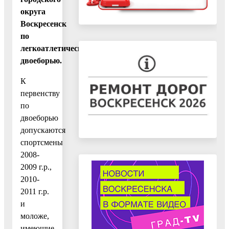
округа
Воскресенск
по
легкоатлетическому
двоеборью.
К
первенству
по
двоеборью
допускаются
спортсмены
2008-
2009 г.р.,
2010-
2011 г.р.
и
моложе,
имеющие