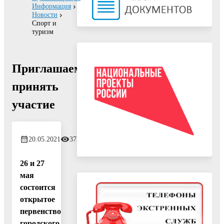
Информация
Новости
Спорт и
туризм
Приглашаем
принять
участие
20.05.2021
375
26 и 27
мая
состоится
открытое
первенство
городского