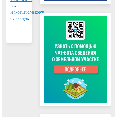
po-
legkoatleticheskomu-
dvoeboryu
.