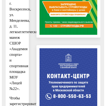
г.
Воскресенск,
ул.
Менделеева,
д. 11,
легкоатлетический
манеж
СШОР
«Академия
спорта»
и
спортивная
площадка
МОУ
«Лицей
№22».
Чтобы
зарегистрироваться