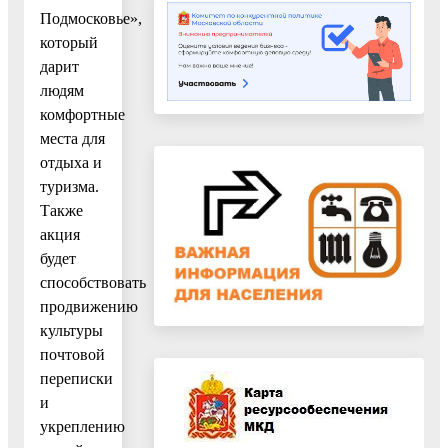
Подмосковье»,
который
дарит
людям
комфортные
места для
отдыха и
туризма.
Также
акция
будет
способствовать
продвижению
культуры
почтовой
переписки
и
укреплению