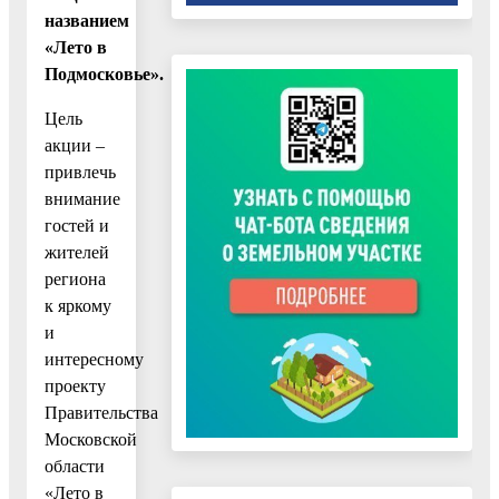
названием
«Лето в
Подмосковье».
Цель
акции –
привлечь
внимание
гостей и
жителей
региона
к яркому
и
интересному
проекту
Правительства
Московской
области
«Лето в