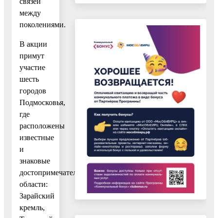
связей
между
поколениями.
В акции
примут
участие
шесть
городов
Подмосковья,
где
расположены
известные
и
знаковые
достопримечательности
области:
Зарайский
кремль,