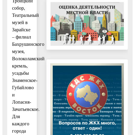
Троицкий
собор,
Театральный
музей в
Зарайске
– филиал
Бахрушинского
музея,
Волоколамский
кремль,
усадьбы
Знаменское-
Губайлово
и
Лопасня-
Зачатьевское.
Для
каждого
города