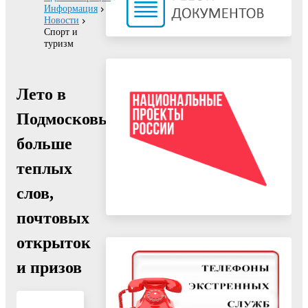
Информация
Новости
Спорт и
туризм
Лето в
Подмосковье:
больше
теплых
слов,
почтовых
открыток
и призов