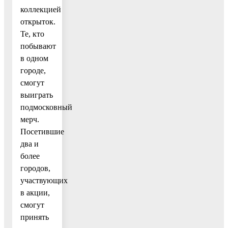
коллекцией
открыток.
Те, кто
побывают
в одном
городе,
смогут
выиграть
подмосковный
мерч.
Посетившие
два и
более
городов,
участвующих
в акции,
смогут
принять