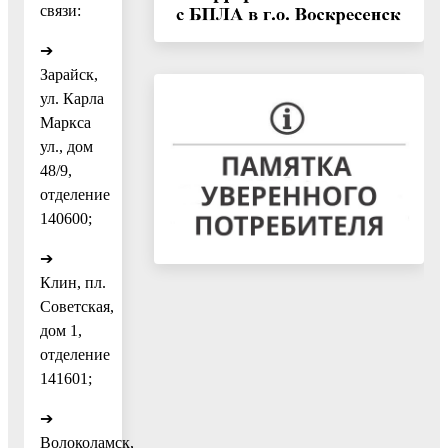
связи:
➔
Зарайск,
ул. Карла
Маркса
ул., дом
48/9,
отделение
140600;
➔
Клин, пл.
Советская,
дом 1,
отделение
141601;
➔
Волоколамск,