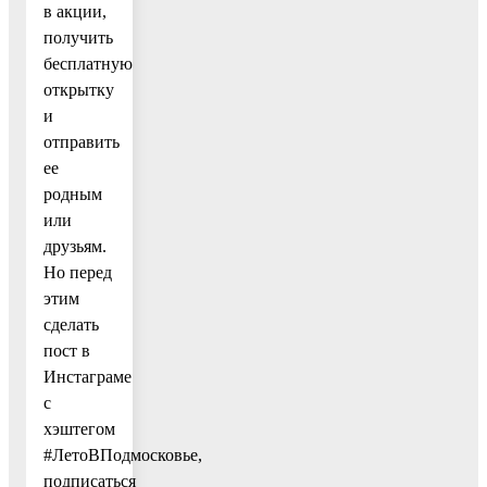
в акции,
получить
бесплатную
открытку
и
отправить
ее
родным
или
друзьям.
Но перед
этим
сделать
пост в
Инстаграме
с
хэштегом
#ЛетоВПодмосковье,
подписаться