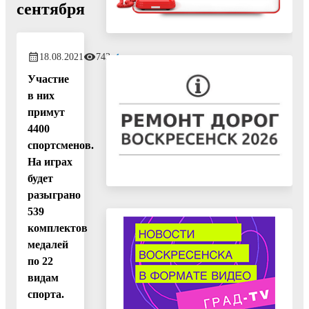
сентября
18.08.2021
743
Участие
в них
примут
4400
спортсменов.
На играх
будет
разыграно
539
комплектов
медалей
по 22
видам
спорта.