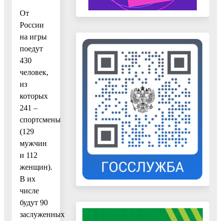
От
России
на игры
поедут
430
человек,
из
которых
241 –
спортсмены
(129
мужчин
и 112
женщин).
В их
числе
будут 90
заслуженных