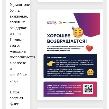
бадминтоне,
бочче,
тхэквондо,
гребле на
байдарках
и каноэ.
Помимо
этого,
женщины
посоревнуются
в голболе
и
волейболе
сидя.
Наша
сборная
будет