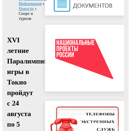
Информация
Новости
Спорт и
туризм
XVI
летние
Паралимпийские
игры в
Токио
пройдут
с 24
августа
по 5