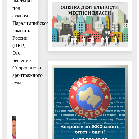
выступать
под
флагом
Паралимпийского
комитета
России
(ПКР).
Это
решение
Спортивного
арбитражного
суда.