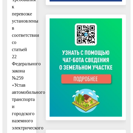
к
перевозке
установлены
в
соответствии
со
статьей
22
Федерального
закона
№259
«Устав
автомобильного
транспорта
и
городского
наземного
электрического