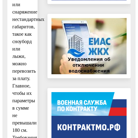
или
снаряжение
нестандартных
габаритов,
такое как
сноуборд
или
лыжи,
можно
перевозить
за плату.
Главное,
чтобы их
параметры
в сумме
не
превышали
180 см.
Требования