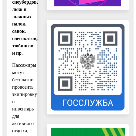
сноубордов,
лыж и
лыжных
палок,
санок,
снегокатов,
тюбингов
и пр.
Пассажиры
могут
бесплатно
провозить
экипировку
и
инвентарь
для
активного
отдыха,