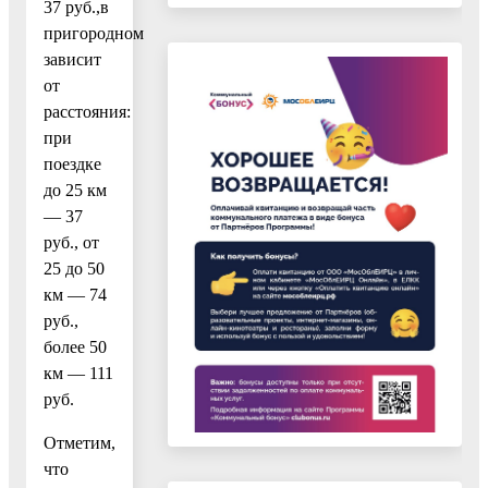
37 руб.,в
пригородном
зависит
от
расстояния:
при
поездке
до 25 км
— 37
руб., от
25 до 50
км — 74
руб.,
более 50
км — 111
руб.
Отметим,
что