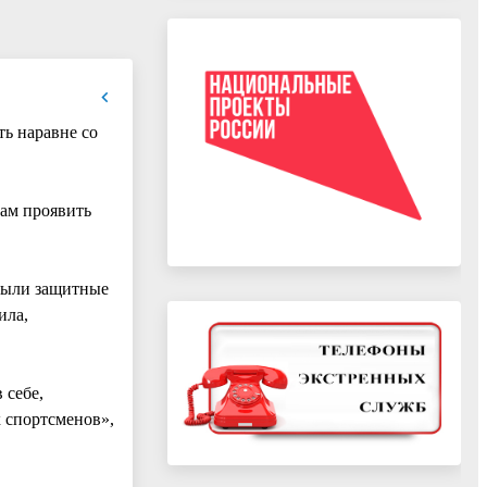
ь наравне со
там проявить
 были защитные
ила,
 себе,
 спортсменов»,