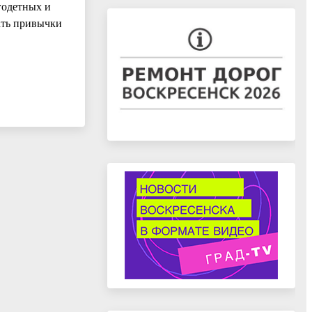
годетных и
ать привычки