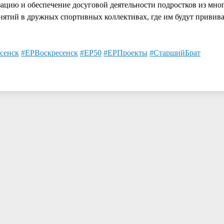
ацию и обеспечение досуговой деятельности подростков из мно
нятий в дружных спортивных коллективах, где им будут привив
.
сенск
#ЕРВоскресенск
#ЕР50
#ЕРПроекты
#СтаршийБрат