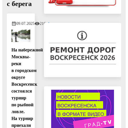
с берега
09.07.2025
216
На набережной
Москвы-
реки
в городском
округе
Воскресенск
состоялся
турнир
по рыбной
ловле.
На турнир
приехали