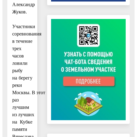
Александр
Жуков.
Участники
соревнования
в течение
трех
часов
ловили
рыбу
на берегу
реки
Москвы. В этот
раз
лучшим
из лучших
на Кубке
памяти
Вячеслава