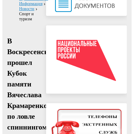
Информация
Новости
Спорт и
туризм
В
Воскресенске
прошел
Кубок
памяти
Вячеслава
Крамаренко
по ловле
спиннингом