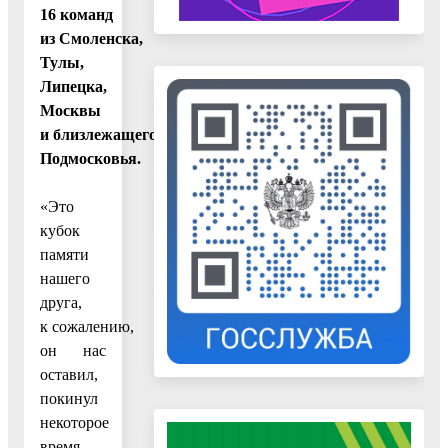
16 команд
из Смоленска,
Тулы,
Липецка,
Москвы
и близлежащего
Подмосковья.
«Это
кубок
памяти
нашего
друга,
к сожалению,
он нас
оставил,
покинул
некоторое
время